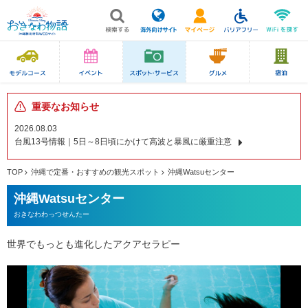
重要なお知らせ
2026.08.03
台風13号情報｜5日～8日頃にかけて高波と暴風に厳重注意
TOP
沖縄で定番・おすすめの観光スポット
沖縄Watsuセンター
沖縄Watsuセンター
おきなわわっつせんたー
世界でもっとも進化したアクアセラピー