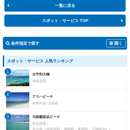
一覧に戻る
スポット・サービス TOP
条件指定で探す
開く
スポット・サービス 人気ランキング
1
古宇利大橋
本島北部
2
アラハビーチ
本島中部
北谷町
3
与那覇前浜ビーチ
宮古諸島
宮古島（伊良部島・池間島・来間島・下地島含む）