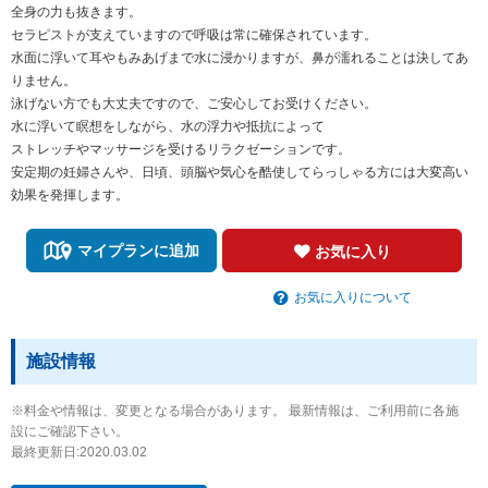
全身の力も抜きます。
セラピストが支えていますので呼吸は常に確保されています。
水面に浮いて耳やもみあげまで水に浸かりますが、鼻が濡れることは決してあ
りません。
泳げない方でも大丈夫ですので、ご安心してお受けください。
水に浮いて瞑想をしながら、水の浮力や抵抗によって
ストレッチやマッサージを受けるリラクゼーションです。
安定期の妊婦さんや、日頃、頭脳や気心を酷使してらっしゃる方には大変高い
効果を発揮します。
マイプランに追加
お気に入り
お気に入りについて
施設情報
※料金や情報は、変更となる場合があります。 最新情報は、ご利用前に各施
設にご確認下さい。
最終更新日:2020.03.02