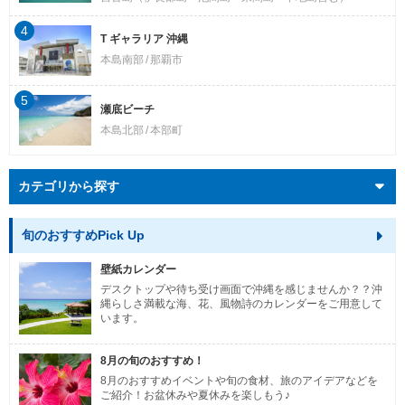
4
T ギャラリア 沖縄
本島南部
那覇市
5
瀬底ビーチ
本島北部
本部町
カテゴリから探す
旬のおすすめPick Up
壁紙カレンダー
デスクトップや待ち受け画面で沖縄を感じませんか？？沖
縄らしさ満載な海、花、風物詩のカレンダーをご用意して
います。
8月の旬のおすすめ！
8月のおすすめイベントや旬の食材、旅のアイデアなどを
ご紹介！お盆休みや夏休みを楽しもう♪