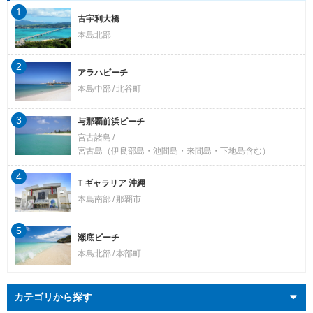
1
古宇利大橋
本島北部
2
アラハビーチ
本島中部
北谷町
3
与那覇前浜ビーチ
宮古諸島
宮古島（伊良部島・池間島・来間島・下地島含む）
4
T ギャラリア 沖縄
本島南部
那覇市
5
瀬底ビーチ
本島北部
本部町
カテゴリから探す