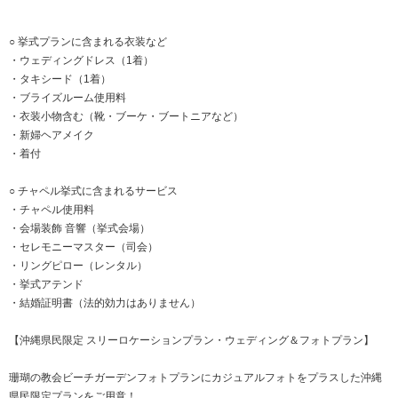
○ 挙式プランに含まれる衣装など
・ウェディングドレス（1着）
・タキシード（1着）
・ブライズルーム使用料
・衣装小物含む（靴・ブーケ・ブートニアなど）
・新婦ヘアメイク
・着付
○ チャペル挙式に含まれるサービス
・チャペル使用料
・会場装飾 音響（挙式会場）
・セレモニーマスター（司会）
・リングピロー（レンタル）
・挙式アテンド
・結婚証明書（法的効力はありません）
【沖縄県民限定 スリーロケーションプラン・ウェディング＆フォトプラン】
珊瑚の教会ビーチガーデンフォトプランにカジュアルフォトをプラスした沖縄
県民限定プランをご用意！