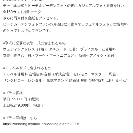
チャペル挙式とビーチ＆ガーデンフォトの後にカジュアルフォト撮影を行い、
全150カット撮影データ。
さらに写真付き台紙もプレゼント。
ビーチガーデンフォトプランのお値段据え置きでカジュアルフォトが実質無料
のとってもお得なプランです。
○挙式に必要な衣装一式に含まれるもの
ウェディングドレス（1着） タキシード（1着） ブライズルーム使用料
衣装小物含む（靴・ブーケ・ブートニアなど） 新婦ヘアメイク・着付
○チャペル挙式に含まれるもの
チャペル使用料 会場装飾 音響（挙式会場） セレモニーマスター（司会）
リングピロー（レンタル） 挙式アテンド 結婚証明書（法的効力はありません）
○プラン価格
平日199,000円（税別）
土日祝249,000円（税別）
○プラン詳細はこちら
https://wedding.mynavi.jp/wedding/plan/52009/