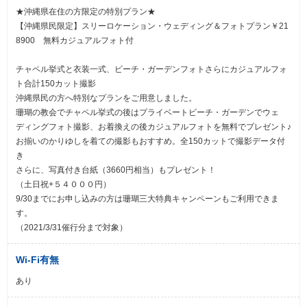
★沖縄県在住の方限定の特別プラン★
【沖縄県民限定】スリーロケーション・ウェディング＆フォトプラン￥21
8900 無料カジュアルフォト付
チャペル挙式と衣装一式、ビーチ・ガーデンフォトさらにカジュアルフォ
ト合計150カット撮影
沖縄県民の方へ特別なプランをご用意しました。
珊瑚の教会でチャペル挙式の後はプライベートビーチ・ガーデンでウェ
ディングフォト撮影、お着換えの後カジュアルフォトを無料でプレゼント♪
お揃いのかりゆしを着ての撮影もおすすめ。全150カットで撮影データ付
き
さらに、写真付き台紙（3660円相当）もプレゼント！
（土日祝+５４０００円）
9/30までにお申し込みの方は珊瑚三大特典キャンペーンもご利用できま
す。
（2021/3/31催行分まで対象）
Wi-Fi有無
あり