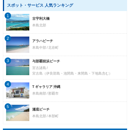
スポット・サービス 人気ランキング
1
古宇利大橋
本島北部
2
アラハビーチ
本島中部
北谷町
3
与那覇前浜ビーチ
宮古諸島
宮古島（伊良部島・池間島・来間島・下地島含む）
4
T ギャラリア 沖縄
本島南部
那覇市
5
瀬底ビーチ
本島北部
本部町