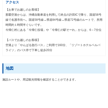
アクセス
【お車でお越しのお客様】
那覇空港からは、沖縄自動車道を利用して終点の許田ICで降り、国道58号
線で名護市街へ。国道58号線→県道84号線→県道72号線のルートで、所用
時間約１時間半ぐらいです。
今帰仁村にある「今帰仁役場」や「今帰仁の駅そーれ」からは、6～7分位
【バスでお越しのお客様】
空港より「やんばる急行バス」ご利用で160分、「リゾートホテルベルパ
ライソ」のバス停で下車し徒歩20分
地図
施設ルートや、周辺観光情報を確認することができます。