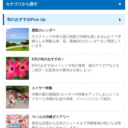
カテゴリから探す
旬のおすすめPick Up
壁紙カレンダー
デスクトップや待ち受け画面で沖縄を感じませんか？？沖
縄らしさ満載な海、花、風物詩のカレンダーをご用意して
います。
8月の旬のおすすめ！
8月のおすすめイベントや旬の食材、旅のアイデアなどを
ご紹介！お盆休みや夏休みを楽しもう♪
エイサー特集
沖縄の夏の風物詩♪エイサーの特集をアップしました！エ
イサーと沖縄のお盆や演者、イベントについて紹介。
マハエの沖縄ダイアリー
身近な話題から注目のニュースまで沖縄各地の気になる情
報をマハエがレポートします！