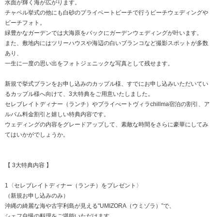
水面が輝く海が広がります。
チャペル挙式の他にも白砂のプライベートビーチで行うビーチウェディングや
ビーチフォト。
緑豊かなガーデンでは大海原をバックにガーデンウェディングが叶います。
また、敷地内にはツリーハウスや海辺の白いブランコなど撮影スポットが多数
あり、
一生に一度の思い出をフォトジェニックな写真として残せます。
新規で挙式プランをお申し込みのカップル様、すでにお申し込みいただいてい
るカップル様へ向けて、3大特典をご用意いたしました。
セレブレイトディナー（ランチ）やプライべートヴィラchillma宿泊の割引、ア
ルバム料金割引と嬉しい特典内容です。
ウェディングの内容をグレードアップして、素敵な時間をさらに豪華にしてみ
てはいかがでしょうか。
【 3大特典内容 】
1〈セレブレイトディナー（ランチ）をプレゼント〉
（新規お申し込みのみ）
沖縄の綺麗な海や古宇利島が見える"UMIZORA（ウミゾラ）”で、
シェフ自慢の料理をご堪能いただけます。