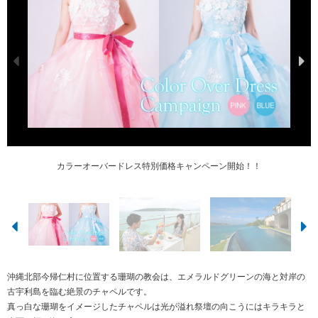
安心して結婚式を挙げていただけるよう、珊瑚の教会では感染防止対策を徹底
カラーオーバードレス特別価格キャンペーン開始！！
エメラルドグリーンの海と古宇利島を臨む珊瑚の教会
沖縄の絶景が臨めるレストランでお食事！
プライベートヴィラchillmaご宿泊も可能
海に向かって歩くバージンロード
珊瑚の教会
しています。
沖縄北部今帰仁村に位置する珊瑚の教会は、エメラルドグリーンの海と対岸の
古宇利島を臨む絶景のチャペルです。
真っ白な珊瑚をイメージしたチャペルは光が溢れ祭壇の向こうにはキラキラと