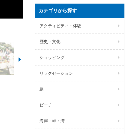
カテゴリから探す
アクティビティ・体験
で思いのま
は超人気ス
ーティーが
歴史・文化
ショッピング
リラクゼーション
島
ビーチ
海岸・岬・湾