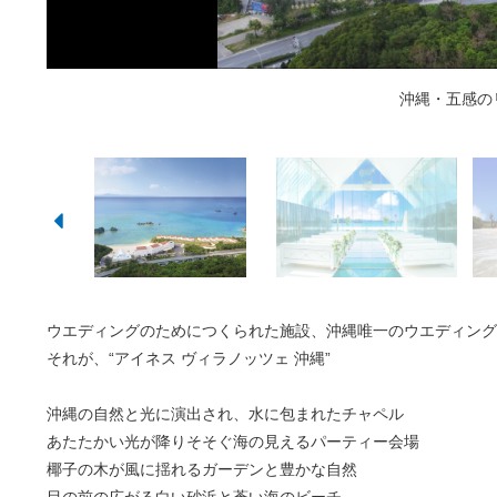
抜けるような青い空と海を眺めながら、もしくはオレンジ色に染
挙式・パーティーの後はフォトジェニックなロケーションで撮影
気の知れた仲間たちと、想い出を語りながら１日の終わりを過ご
優雅な非日常を体感できる、新郎新
海へと続く、緑豊かな「アイネス
感動を約束する絶景の美空間
青い空と海の祝福を受け
透明度の高いやんばる
沖縄・五感の
光と水、沖縄
まのひとときを。
ポット！
人気
ウエディングのためにつくられた施設、沖縄唯一のウエディング
それが、“アイネス ヴィラノッツェ 沖縄”
沖縄の自然と光に演出され、水に包まれたチャペル
あたたかい光が降りそそぐ海の見えるパーティー会場
椰子の木が風に揺れるガーデンと豊かな自然