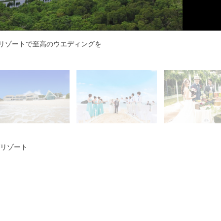
まる空と静寂の海に沈みゆく夕陽を眺めながら。全室完備のバルコニー
を。２万本のフクギが並び緑のトンネルをつくりだす備瀬のフクギ並木
す「アイネス・オーシャンガーデン」リラックスムードでのアフターパ
婦専用の宿泊施設“オーシャンビューヴィラスイート”
・オーシャンガーデン」でリラックスしたひとときを
、心に響く色彩と味でゲストへ感謝のおもてなし
る、南国ムードたっぷりのビーチウエディング
の海に囲まれた、オンザビーチのチャペル
リゾートで至高のウエディングを
の自然が演出する“五感の教会”
リゾート