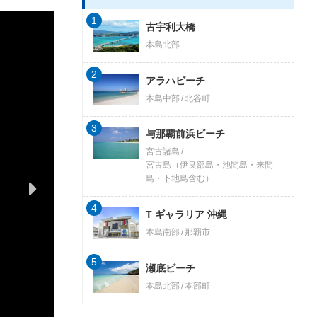
1
古宇利大橋
本島北部
2
アラハビーチ
本島中部
北谷町
3
与那覇前浜ビーチ
宮古諸島
宮古島（伊良部島・池間島・来間
島・下地島含む）
4
T ギャラリア 沖縄
本島南部
那覇市
5
瀬底ビーチ
本島北部
本部町