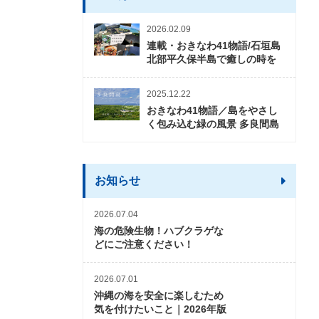
2026.02.09
連載・おきなわ41物語/石垣島
北部平久保半島で癒しの時を
2025.12.22
おきなわ41物語／島をやさし
く包み込む緑の風景 多良間島
お知らせ
2026.07.04
海の危険生物！ハブクラゲな
どにご注意ください！
2026.07.01
沖縄の海を安全に楽しむため
気を付けたいこと｜2026年版