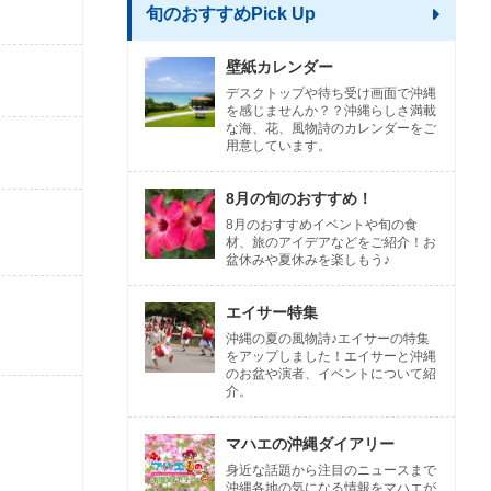
旬のおすすめPick Up
壁紙カレンダー
デスクトップや待ち受け画面で沖縄
を感じませんか？？沖縄らしさ満載
な海、花、風物詩のカレンダーをご
用意しています。
8月の旬のおすすめ！
8月のおすすめイベントや旬の食
材、旅のアイデアなどをご紹介！お
盆休みや夏休みを楽しもう♪
エイサー特集
沖縄の夏の風物詩♪エイサーの特集
をアップしました！エイサーと沖縄
のお盆や演者、イベントについて紹
介。
マハエの沖縄ダイアリー
身近な話題から注目のニュースまで
沖縄各地の気になる情報をマハエが