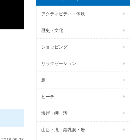
アクティビティ・体験
歴史・文化
ショッピング
リラクゼーション
島
ビーチ
海岸・岬・湾
山岳・滝・鍾乳洞・岩
018.09.28