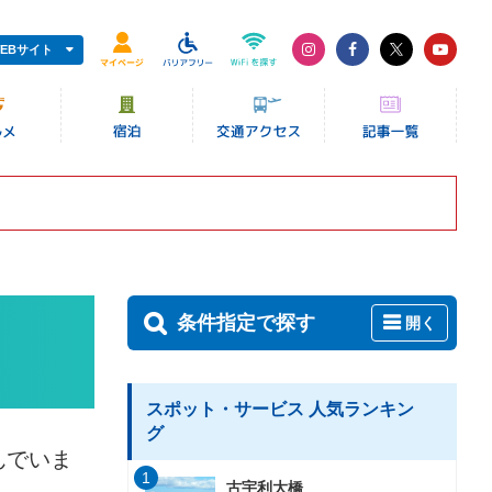
EBサイト
条件指定で探す
開く
スポット・サービス 人気ランキン
グ
んでいま
1
古宇利大橋