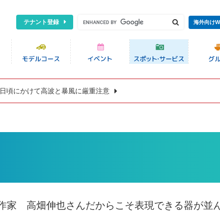
テナント登録
海外向けW
8日頃にかけて高波と暴風に厳重注意
作家 高畑伸也さんだからこそ表現できる器が並