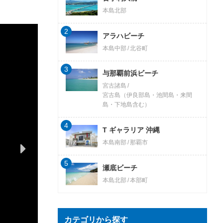
本島北部
2
アラハビーチ
本島中部
北谷町
3
与那覇前浜ビーチ
宮古諸島
宮古島（伊良部島・池間島・来間
島・下地島含む）
4
T ギャラリア 沖縄
本島南部
那覇市
5
瀬底ビーチ
本島北部
本部町
カテゴリから探す