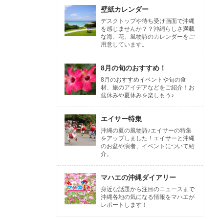
壁紙カレンダー
デスクトップや待ち受け画面で沖縄
を感じませんか？？沖縄らしさ満載
な海、花、風物詩のカレンダーをご
用意しています。
8月の旬のおすすめ！
8月のおすすめイベントや旬の食
材、旅のアイデアなどをご紹介！お
盆休みや夏休みを楽しもう♪
エイサー特集
沖縄の夏の風物詩♪エイサーの特集
をアップしました！エイサーと沖縄
のお盆や演者、イベントについて紹
介。
マハエの沖縄ダイアリー
身近な話題から注目のニュースまで
沖縄各地の気になる情報をマハエが
レポートします！