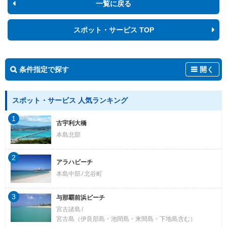
一覧に戻る
スポット・サービス TOP
条件指定で探す
開く
スポット・サービス 人気ランキング
1
古宇利大橋
本島北部
2
アラハビーチ
本島中部
北谷町
3
与那覇前浜ビーチ
宮古諸島
宮古島（伊良部島・池間島・来間島・下地島含む）