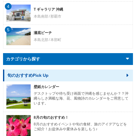
4
T ギャラリア 沖縄
本島南部
那覇市
5
瀬底ビーチ
本島北部
本部町
カテゴリから探す
旬のおすすめPick Up
壁紙カレンダー
デスクトップや待ち受け画面で沖縄を感じませんか？？沖
縄らしさ満載な海、花、風物詩のカレンダーをご用意して
います。
8月の旬のおすすめ！
8月のおすすめイベントや旬の食材、旅のアイデアなどを
ご紹介！お盆休みや夏休みを楽しもう♪