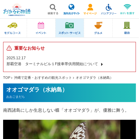
重要なお知らせ
2025.12.17
那覇空港 ターミナルビル１F接車帯供用開始について
TOP
沖縄で定番・おすすめの観光スポット
オオゴマダラ（水納島）
オオゴマダラ（水納島）
おおごまだら
南西諸島にしか生息しない蝶「オオゴマダラ」が、優雅に舞う。