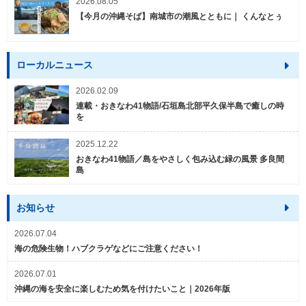
2026.08.05
【今月の沖縄そば】南城市の潮風とともに｜ くんなとぅ
ローカルニュース
2026.02.09
連載・おきなわ41物語/石垣島北部平久保半島で癒しの時
を
2025.12.22
おきなわ41物語／島をやさしく包み込む緑の風景 多良間
島
お知らせ
2026.07.04
海の危険生物！ハブクラゲなどにご注意ください！
2026.07.01
沖縄の海を安全に楽しむため気を付けたいこと｜2026年版