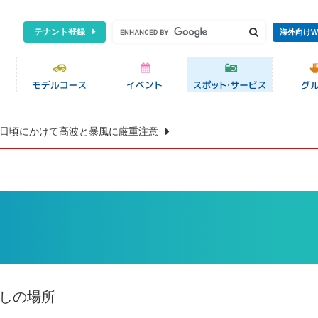
テナント登録
海外向けW
8日頃にかけて高波と暴風に厳重注意
癒しの場所