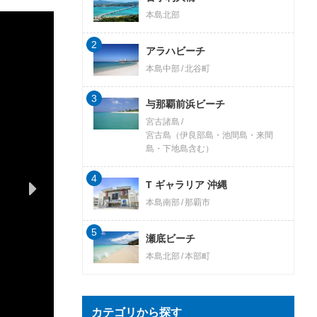
本島北部
2
アラハビーチ
本島中部
北谷町
3
与那覇前浜ビーチ
宮古諸島
宮古島（伊良部島・池間島・来間
島・下地島含む）
4
T ギャラリア 沖縄
本島南部
那覇市
5
瀬底ビーチ
本島北部
本部町
カテゴリから探す