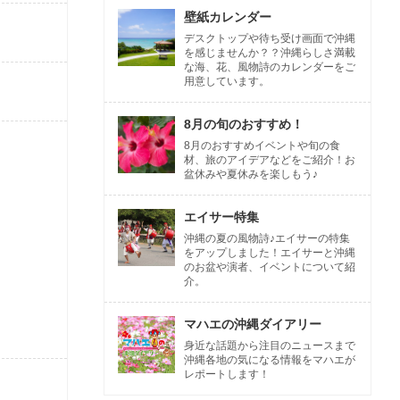
壁紙カレンダー
デスクトップや待ち受け画面で沖縄
を感じませんか？？沖縄らしさ満載
な海、花、風物詩のカレンダーをご
用意しています。
8月の旬のおすすめ！
8月のおすすめイベントや旬の食
材、旅のアイデアなどをご紹介！お
盆休みや夏休みを楽しもう♪
エイサー特集
沖縄の夏の風物詩♪エイサーの特集
をアップしました！エイサーと沖縄
のお盆や演者、イベントについて紹
介。
マハエの沖縄ダイアリー
身近な話題から注目のニュースまで
沖縄各地の気になる情報をマハエが
レポートします！