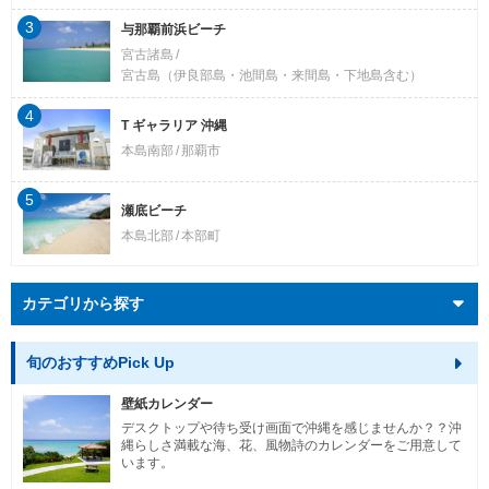
3
与那覇前浜ビーチ
宮古諸島
宮古島（伊良部島・池間島・来間島・下地島含む）
4
T ギャラリア 沖縄
本島南部
那覇市
5
瀬底ビーチ
本島北部
本部町
カテゴリから探す
旬のおすすめPick Up
壁紙カレンダー
デスクトップや待ち受け画面で沖縄を感じませんか？？沖
縄らしさ満載な海、花、風物詩のカレンダーをご用意して
います。