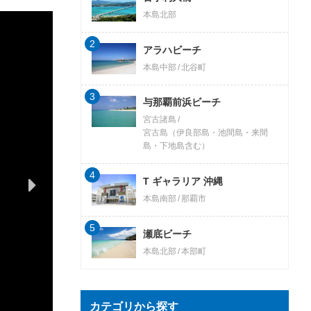
本島北部
2
アラハビーチ
本島中部
北谷町
3
与那覇前浜ビーチ
宮古諸島
宮古島（伊良部島・池間島・来間
島・下地島含む）
4
T ギャラリア 沖縄
本島南部
那覇市
5
瀬底ビーチ
本島北部
本部町
カテゴリから探す