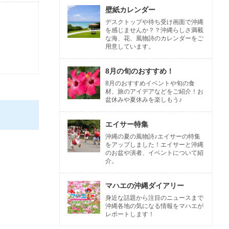
壁紙カレンダー
デスクトップや待ち受け画面で沖縄
を感じませんか？？沖縄らしさ満載
な海、花、風物詩のカレンダーをご
用意しています。
8月の旬のおすすめ！
8月のおすすめイベントや旬の食
材、旅のアイデアなどをご紹介！お
盆休みや夏休みを楽しもう♪
エイサー特集
沖縄の夏の風物詩♪エイサーの特集
をアップしました！エイサーと沖縄
のお盆や演者、イベントについて紹
介。
マハエの沖縄ダイアリー
身近な話題から注目のニュースまで
沖縄各地の気になる情報をマハエが
レポートします！