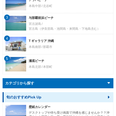
本島中部
北谷町
3
与那覇前浜ビーチ
宮古諸島
宮古島（伊良部島・池間島・来間島・下地島含む）
4
T ギャラリア 沖縄
本島南部
那覇市
5
瀬底ビーチ
本島北部
本部町
カテゴリから探す
旬のおすすめPick Up
壁紙カレンダー
デスクトップや待ち受け画面で沖縄を感じませんか？？沖