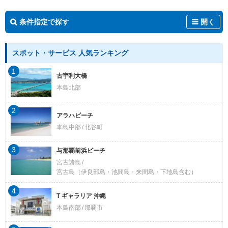
条件指定で探す
開く
スポット・サービス 人気ランキング
1
古宇利大橋
本島北部
2
アラハビーチ
本島中部
北谷町
3
与那覇前浜ビーチ
宮古諸島
宮古島（伊良部島・池間島・来間島・下地島含む）
4
T ギャラリア 沖縄
本島南部
那覇市