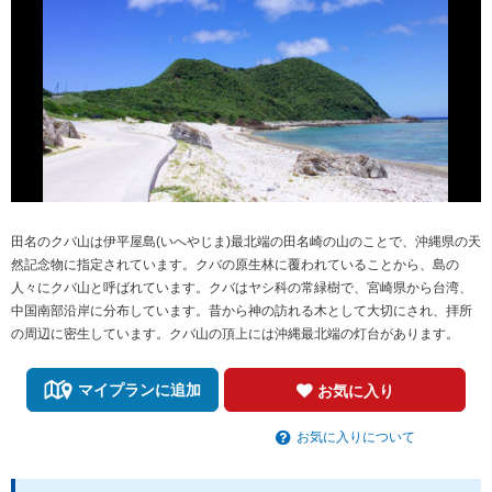
田名のクバ山は伊平屋島(いへやじま)最北端の田名崎の山のことで、沖縄県の天
然記念物に指定されています。クバの原生林に覆われていることから、島の
人々にクバ山と呼ばれています。クバはヤシ科の常緑樹で、宮崎県から台湾、
中国南部沿岸に分布しています。昔から神の訪れる木として大切にされ、拝所
の周辺に密生しています。クバ山の頂上には沖縄最北端の灯台があります。
マイプランに追加
お気に入り
お気に入りについて