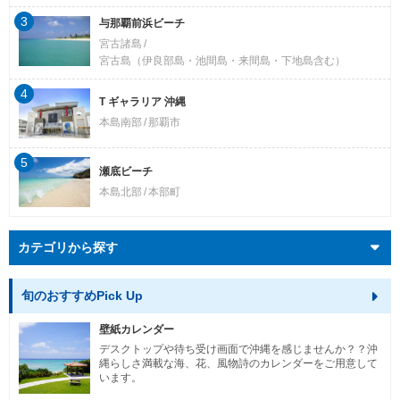
3
与那覇前浜ビーチ
宮古諸島
宮古島（伊良部島・池間島・来間島・下地島含む）
4
T ギャラリア 沖縄
本島南部
那覇市
5
瀬底ビーチ
本島北部
本部町
カテゴリから探す
旬のおすすめPick Up
壁紙カレンダー
デスクトップや待ち受け画面で沖縄を感じませんか？？沖
縄らしさ満載な海、花、風物詩のカレンダーをご用意して
います。