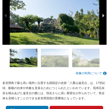
画像の利用について
多良間島で最も高い場所に位置する国指定の史跡「八重山遠見台」は、17世紀
頃、船舶の往来や外敵を見張るためにつくられたといわれています。琉球石灰
岩を積みあげた遠見台の横には、現在さらに高い展望台が作られていて、島全
体を見晴らすことのできる多良間屈指の景勝地となっています。