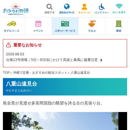
重要なお知らせ
2026.08.03
台風13号情報｜5日～8日頃にかけて高波と暴風に厳重注意
TOP
沖縄で定番・おすすめの観光スポット
八重山遠見台
八重山遠見台
やえやまとおみだい
島全景が見渡せ多良間屈指の眺望を誇る古の見張り台。