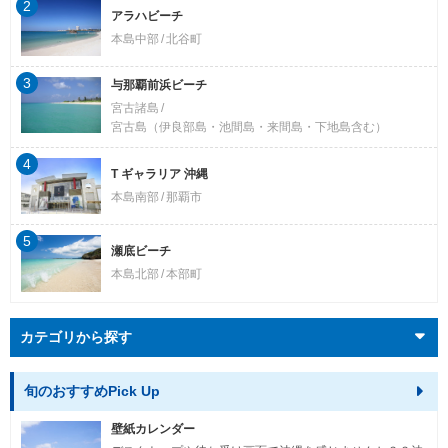
2
アラハビーチ
本島中部
北谷町
3
与那覇前浜ビーチ
宮古諸島
宮古島（伊良部島・池間島・来間島・下地島含む）
4
T ギャラリア 沖縄
本島南部
那覇市
5
瀬底ビーチ
本島北部
本部町
カテゴリから探す
旬のおすすめPick Up
壁紙カレンダー