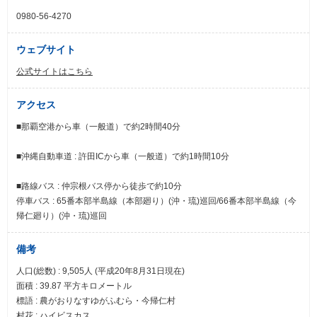
0980-56-4270
ウェブサイト
公式サイトはこちら
アクセス
■那覇空港から車（一般道）で約2時間40分
■沖縄自動車道 : 許田ICから車（一般道）で約1時間10分
■路線バス : 仲宗根バス停から徒歩で約10分
停車バス : 65番本部半島線（本部廻り）(沖・琉)巡回/66番本部半島線（今
帰仁廻り）(沖・琉)巡回
備考
人口(総数) : 9,505人 (平成20年8月31日現在)
面積 : 39.87 平方キロメートル
標語 : 農がおりなすゆがふむら・今帰仁村
村花 : ハイビスカス