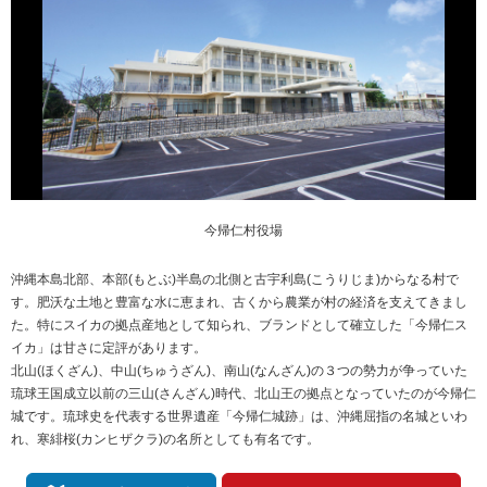
今帰仁村役場
沖縄本島北部、本部(もとぶ)半島の北側と古宇利島(こうりじま)からなる村で
す。肥沃な土地と豊富な水に恵まれ、古くから農業が村の経済を支えてきまし
た。特にスイカの拠点産地として知られ、ブランドとして確立した「今帰仁ス
イカ」は甘さに定評があります。
北山(ほくざん)、中山(ちゅうざん)、南山(なんざん)の３つの勢力が争っていた
琉球王国成立以前の三山(さんざん)時代、北山王の拠点となっていたのが今帰仁
城です。琉球史を代表する世界遺産「今帰仁城跡」は、沖縄屈指の名城といわ
れ、寒緋桜(カンヒザクラ)の名所としても有名です。