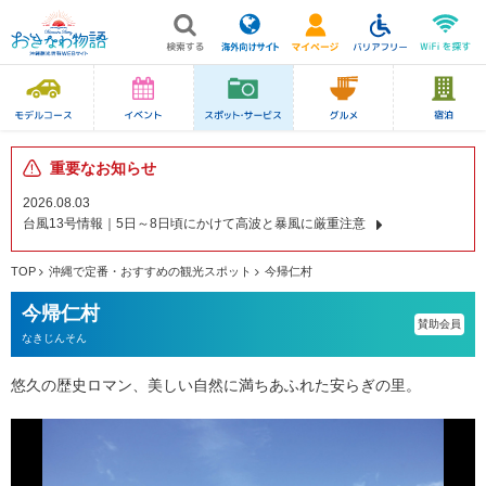
重要なお知らせ
2026.08.03
台風13号情報｜5日～8日頃にかけて高波と暴風に厳重注意
TOP
沖縄で定番・おすすめの観光スポット
今帰仁村
今帰仁村
賛助会員
なきじんそん
悠久の歴史ロマン、美しい自然に満ちあふれた安らぎの里。