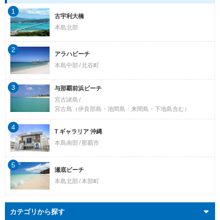
1
古宇利大橋
本島北部
2
アラハビーチ
本島中部
北谷町
3
与那覇前浜ビーチ
宮古諸島
宮古島（伊良部島・池間島・来間島・下地島含む）
4
T ギャラリア 沖縄
本島南部
那覇市
5
瀬底ビーチ
本島北部
本部町
カテゴリから探す