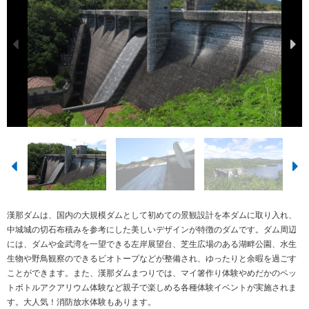
漢那ダムは、国内の大規模ダムとして初めての景観設計を本ダムに取り入れ、
中城城の切石布積みを参考にした美しいデザインが特徴のダムです。ダム周辺
には、ダムや金武湾を一望できる左岸展望台、芝生広場のある湖畔公園、水生
生物や野鳥観察のできるビオトープなどが整備され、ゆったりと余暇を過ごす
ことができます。また、漢那ダムまつりでは、マイ箸作り体験やめだかのペッ
トボトルアクアリウム体験など親子で楽しめる各種体験イベントが実施されま
す。大人気！消防放水体験もあります。