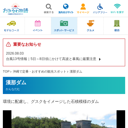
重要なお知らせ
2026.08.03
台風13号情報｜5日～8日頃にかけて高波と暴風に厳重注意
TOP
沖縄で定番・おすすめの観光スポット
漢那ダム
漢那ダム
かんなだむ
環境に配慮し、グスクをイメージした石積模様のダム