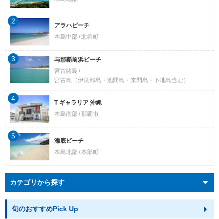
2
アラハビーチ
本島中部
北谷町
3
与那覇前浜ビーチ
宮古諸島
宮古島（伊良部島・池間島・来間島・下地島含む）
4
T ギャラリア 沖縄
本島南部
那覇市
5
瀬底ビーチ
本島北部
本部町
カテゴリから探す
旬のおすすめPick Up