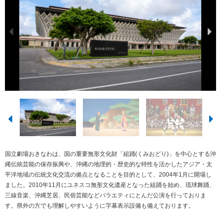
国立劇場おきなわは、国の重要無形文化財「組踊(くみおどり)」を中心とする沖
縄伝統芸能の保存振興や、沖縄の地理的・歴史的な特性を活かしたアジア・太
平洋地域の伝統文化交流の拠点となることを目的として、2004年1月に開場し
ました。2010年11月にユネスコ無形文化遺産となった組踊を始め、琉球舞踊、
三線音楽、沖縄芝居、民俗芸能などバラエティにとんだ公演を行っておりま
す。県外の方でも理解しやすいように字幕表示設備も備えております。