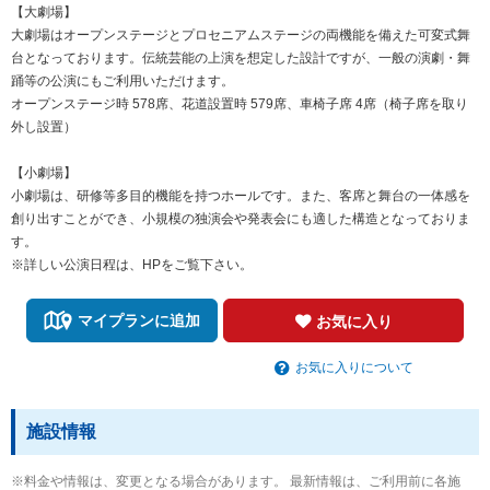
【大劇場】
大劇場はオープンステージとプロセニアムステージの両機能を備えた可変式舞
台となっております。伝統芸能の上演を想定した設計ですが、一般の演劇・舞
踊等の公演にもご利用いただけます。
オープンステージ時 578席、花道設置時 579席、車椅子席 4席（椅子席を取り
外し設置）
【小劇場】
小劇場は、研修等多目的機能を持つホールです。また、客席と舞台の一体感を
創り出すことができ、小規模の独演会や発表会にも適した構造となっておりま
す。
※詳しい公演日程は、HPをご覧下さい。
マイプランに追加
お気に入り
お気に入りについて
施設情報
※料金や情報は、変更となる場合があります。 最新情報は、ご利用前に各施