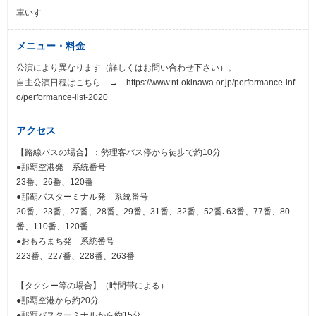
車いす
メニュー・料金
公演により異なります（詳しくはお問い合わせ下さい）。
自主公演日程はこちら → https://www.nt-okinawa.or.jp/performance-inf
o/performance-list-2020
アクセス
【路線バスの場合】：勢理客バス停から徒歩で約10分
●那覇空港発 系統番号
23番、26番、120番
●那覇バスターミナル発 系統番号
20番、23番、27番、28番、29番、31番、32番、52番､63番、77番、80
番、110番、120番
●おもろまち発 系統番号
223番、227番、228番、263番
【タクシー等の場合】（時間帯による）
●那覇空港から約20分
●那覇バスターミナルから約15分