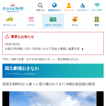
重要なお知らせ
2026.08.03
台風13号情報｜5日～8日頃にかけて高波と暴風に厳重注意
TOP
沖縄で定番・おすすめの観光スポット
国立劇場おきなわ
国立劇場おきなわ
こくりつげきじょうおきなわ
琉球王朝時代から脈々と受け継がれてきた沖縄伝統芸能の殿堂