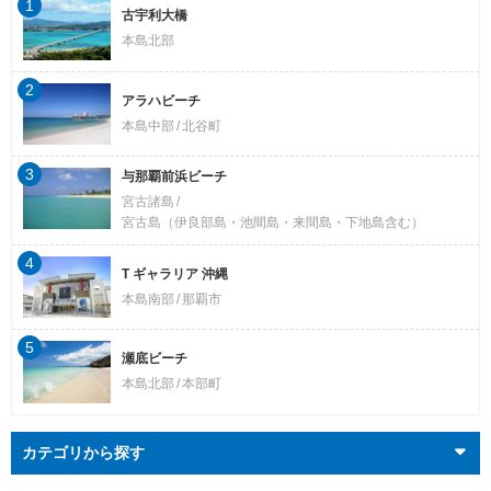
1
古宇利大橋
本島北部
2
アラハビーチ
本島中部
北谷町
3
与那覇前浜ビーチ
宮古諸島
宮古島（伊良部島・池間島・来間島・下地島含む）
4
T ギャラリア 沖縄
本島南部
那覇市
5
瀬底ビーチ
本島北部
本部町
カテゴリから探す