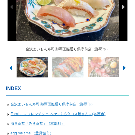
金沢まいもん寿司 那覇国際通り県庁前店（那覇市）
OKINAWA Diner Hi31BASE（嘉手納町）
CAFE&BAR SUNRISE（久米島町）
海喜食堂「みき食堂」（本部町）
egg metime.（豊見城市）
Famille (名護市)
INDEX
金沢まいもん寿司 那覇国際通り県庁前店（那覇市）
Famille ～フレンチシェフのつくるタコス屋さん～(名護市)
海喜食堂「みき食堂」（本部町）
egg me time.（豊見城市）