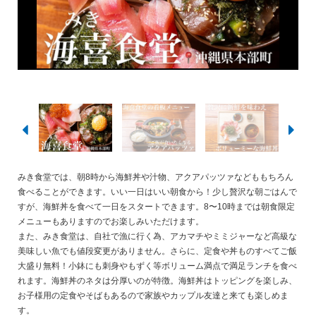
みき食堂では、朝8時から海鮮丼や汁物、アクアパッツァなどももちろん
食べることができます。いい一日はいい朝食から！少し贅沢な朝ごはんで
すが、海鮮丼を食べて一日をスタートできます。8〜10時までは朝食限定
メニューもありますのでお楽しみいただけます。
また、みき食堂は、自社で漁に行く為、アカマチやミミジャーなど高級な
美味しい魚でも値段変更がありません。さらに、定食や丼ものすべてご飯
大盛り無料！小鉢にも刺身やもずく等ボリューム満点で満足ランチを食べ
れます。海鮮丼のネタは分厚いのが特徴。海鮮丼はトッピングを楽しみ、
お子様用の定食やそばもあるので家族やカップル友達と来ても楽しめま
す。