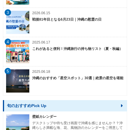
3
2026.06.15
戦後81年目となる6月23日｜沖縄の慰霊の日
4
2025.06.17
これがあると便利！沖縄旅行の持ち物リスト（夏・秋編）
5
2025.06.18
沖縄のおすすめ「星空スポット」30選｜絶景の星空を堪能
旬のおすすめPick Up
壁紙カレンダー
デスクトップや待ち受け画面で沖縄を感じませんか？？沖
縄らしさ満載な海、花、風物詩のカレンダーをご用意して