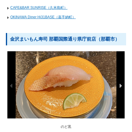
CAFE&BAR SUNRISE（久米島町）
OKINAWA Diner Hi31BASE（嘉手納町）
金沢まいもん寿司 那覇国際通り県庁前店（那覇市）
「焼き一生」謹製 煮うなぎ「金鰻（きんまん）」
ゴーヤスパムロール
琉球まいもん6貫盛
かにがんこ盛り
海鮮宝箱軍艦
のど黒