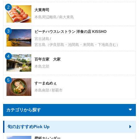
2
大東寿司
本島周辺離島
南大東島
3
ビーチハウスレストラン 洋食の店 KISSHO
宮古諸島
宮古島（伊良部島・池間島・来間島・下地島含む）
4
百年古家 大家
本島北部
5
すーまぬめぇ
本島南部
那覇市
カテゴリから探す
旬のおすすめPick Up
壁紙カレンダー