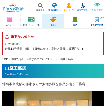
重要なお知らせ
2026.08.03
台風13号情報｜5日～8日頃にかけて高波と暴風に厳重注意
TOP
沖縄で定番・おすすめのグルメスポット
山原工藝店
山原工藝店
やんばるこうげいてん
沖縄本島北部の作家さんの多種多様な作品が揃う工藝店