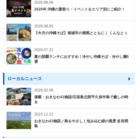
2026.08.06
2026年 沖縄の夏祭り・イベントをエリア別にご紹介！
2026.08.05
【今月の沖縄そば】南城市の潮風とともに｜ くんなとぅ
2026.07.31
夏の那覇ランチにおすすめ！冷やし沖縄そば・冷やし麺5
選
ローカルニュース
2026.02.09
連載・おきなわ41物語/石垣島北部平久保半島で癒しの時
を
2025.12.22
おきなわ41物語／島をやさしく包み込む緑の風景 多良間
島