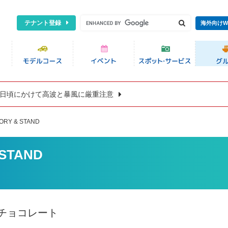
テナント登録
海外向けW
8日頃にかけて高波と暴風に厳重注意
ORY & STAND
 STAND
チョコレート