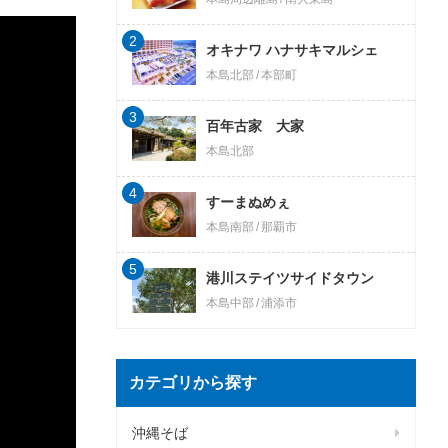
2
オキナワ ハナサキマルシェ
本島北部
本部町
3
百年古家 大家
本島北部
4
すーまぬめぇ
本島南部
那覇市
5
港川ステイツサイドタウン
本島中部
浦添市
カテゴリから探す
沖縄そば