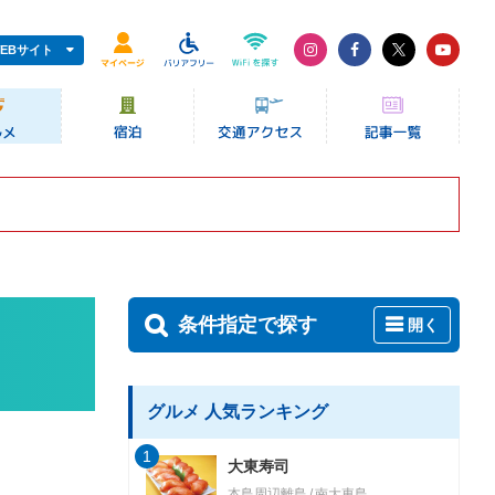
EBサイト
条件指定で探す
開く
グルメ 人気ランキング
1
大東寿司
本島周辺離島
南大東島