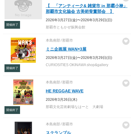
【 「アンティーク& 雑貨市 in 那霸小禄」
那覇市文化協会 古美術骨董部会 】
2026年3月27日(金)〜2026年3月29日(日)
開催終了
那覇市ともかぜ振興会館
本島南部
那覇市
ミニ企画展 WAN×3展
2026年3月27日(金)〜2026年3月29日(日)
CURIOSITIES OKINAWA shop&gallery
開催終了
本島南部
那覇市
HE REGGAE WAVE
2026年3月26日(木)
那覇文化芸術劇場なはーと 大劇場
開催終了
本島南部
那覇市
スクランブル