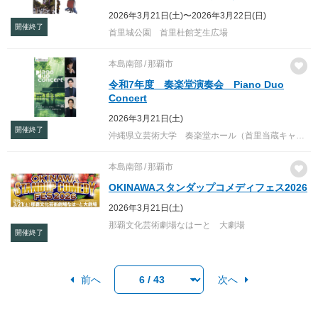
2026年3月21日(土)〜2026年3月22日(日)
開催終了
首里城公園 首里杜館芝生広場
本島南部
那覇市
令和7年度 奏楽堂演奏会 Piano Duo
Concert
2026年3月21日(土)
開催終了
沖縄県立芸術大学 奏楽堂ホール（首里当蔵キャンパス）
本島南部
那覇市
OKINAWAスタンダップコメディフェス2026
2026年3月21日(土)
那覇文化芸術劇場なはーと 大劇場
開催終了
前へ
次へ