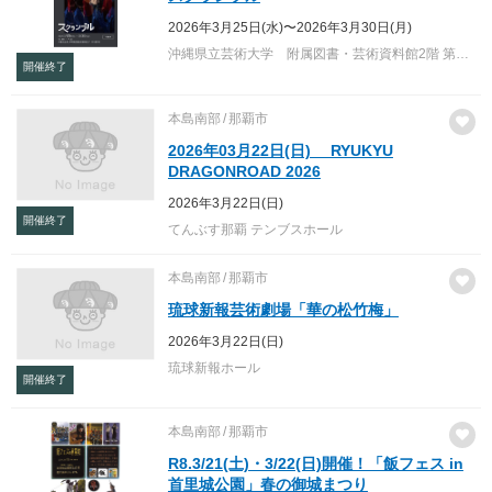
2026年3月25日(水)〜2026年3月30日(月)
沖縄県立芸術大学 附属図書・芸術資料館2階 第1展示室（首里当蔵キャンパス）
開催終了
本島南部
那覇市
2026年03月22日(日) RYUKYU
DRAGONROAD 2026
2026年3月22日(日)
開催終了
てんぶす那覇 テンブスホール
本島南部
那覇市
琉球新報芸術劇場「華の松竹梅」
2026年3月22日(日)
琉球新報ホール
開催終了
本島南部
那覇市
R8.3/21(土)・3/22(日)開催！「飯フェス in
首里城公園」春の御城まつり