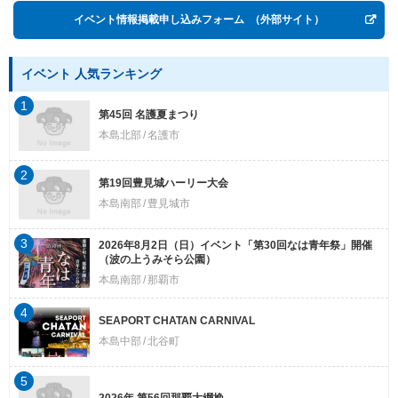
イベント情報掲載申し込みフォーム
（外部サイト）
イベント 人気ランキング
1
第45回 名護夏まつり
本島北部
名護市
2
第19回豊見城ハーリー大会
本島南部
豊見城市
3
2026年8月2日（日）イベント「第30回なは青年祭」開催
（波の上うみそら公園）
本島南部
那覇市
4
SEAPORT CHATAN CARNIVAL
本島中部
北谷町
5