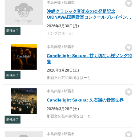
本島南部
那覇市
沖縄クラシック音楽友の会発足記念
OKINAWA国際音楽コンクールプレイベント
みんなで応援 キラキラこども祭 vol.1
2026年3月30日(月)
開催終了
テンブスホール
本島南部
那覇市
Candlelight Sakura: 甘く切ない桜ソング特
集
2026年3月28日(土)
開催終了
那覇文化芸術劇場なはーと
本島南部
那覇市
Candlelight Sakura: 久石譲の音楽世界
2026年3月28日(土)
那覇文化芸術劇場なはーと
開催終了
本島南部
那覇市