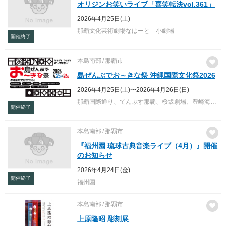
オリジンお笑いライブ「喜笑転決vol.361」
2026年4月25日(土)
那覇文化芸術劇場なはーと 小劇場
開催終了
本島南部
那覇市
島ぜんぶでお～きな祭 沖縄国際文化祭2026
2026年4月25日(土)〜2026年4月26日(日)
那覇国際通り、てんぶす那覇、桜坂劇場、豊崎海浜公園 美らSUNビーチ
開催終了
本島南部
那覇市
『福州園 琉球古典音楽ライブ（4月）』開催
のお知らせ
2026年4月24日(金)
開催終了
福州園
本島南部
那覇市
上原隆昭 彫刻展