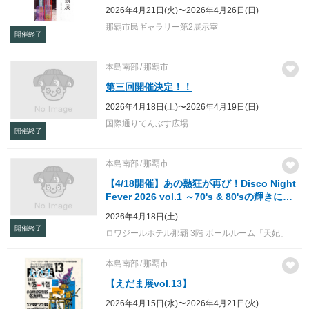
2026年4月21日(火)〜2026年4月26日(日)
那覇市民ギャラリー第2展示室
開催終了
本島南部
那覇市
第三回開催決定！！
2026年4月18日(土)〜2026年4月19日(日)
国際通りてんぶす広場
開催終了
本島南部
那覇市
【4/18開催】あの熱狂が再び！Disco Night
Fever 2026 vol.1 ～70's & 80'sの輝きに酔
いしれる、一夜限りのディスコナイト～
2026年4月18日(土)
開催終了
ロワジールホテル那覇 3階 ボールルーム「天妃」
本島南部
那覇市
【えだま展vol.13】
2026年4月15日(水)〜2026年4月21日(火)