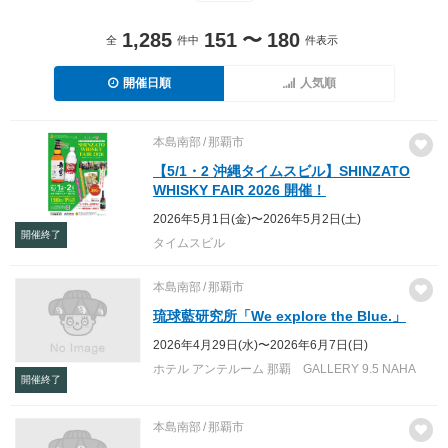
1,285
151
〜
180
全
件中
件表示
開催日順
人気順
本島南部
那覇市
【5/1・2 沖縄タイムスビル】SHINZATO
WHISKY FAIR 2026 開催！
2026年5月1日(金)〜2026年5月2日(土)
開催終了
タイムスビル
本島南部
那覇市
琉球藍研究所「We explore the Blue.」
2026年4月29日(水)〜2026年6月7日(日)
ホテル アンテルーム 那覇 GALLERY 9.5 NAHA
開催終了
本島南部
那覇市