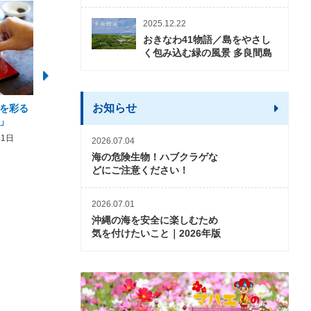
2025.12.22
おきなわ41物語／島をやさし
く包み込む緑の風景 多良間島
お知らせ
を彩る
2026年度 かりゆしビーチ営業
【期間限定】オーシャン
」
期間および営業時間のお知らせ
開催について
31日
2026年3月5日〜2026年10月31日
2026年3月20日〜2026年11
2026.07.04
海の危険生物！ハブクラゲな
どにご注意ください！
2026.07.01
沖縄の海を安全に楽しむため
気を付けたいこと｜2026年版