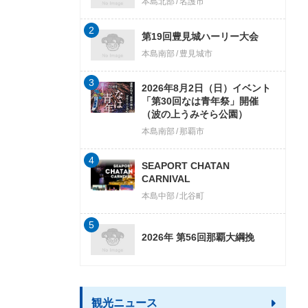
本島北部
名護市
2
第19回豊見城ハーリー大会
本島南部
豊見城市
3
2026年8月2日（日）イベント
「第30回なは青年祭」開催
（波の上うみそら公園）
本島南部
那覇市
4
SEAPORT CHATAN
CARNIVAL
本島中部
北谷町
5
2026年 第56回那覇大綱挽
観光ニュース