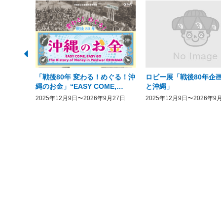
「戦後80年 変わる！めぐる！沖
ロビー展「戦後80年企画
縄のお金」“EASY COME,
と沖縄」
EASY GO － The History of
2025年12月9日〜2026年9月27日
2025年12月9日〜2026年9
Money in Postwar OKINAWA”