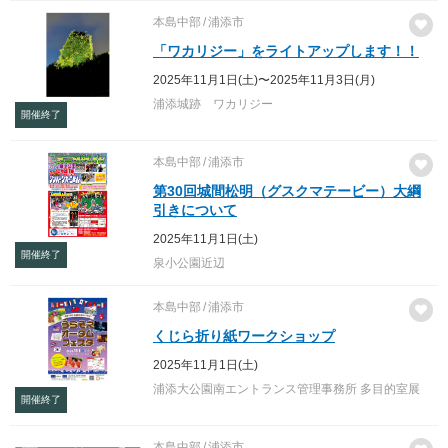
本島中部
浦添市
「ワカリジー」をライトアップします！！
2025年11月1日(土)〜2025年11月3日(月)
浦添城跡 ワカリジー
開催終了
本島中部
浦添市
第30回城間松明（グスクマテービー）大綱
引きについて
2025年11月1日(土)
開催終了
泉小公園近辺
本島中部
浦添市
くじら折り紙ワークショップ
2025年11月1日(土)
浦添大公園南エントランス管理事務所 多目的室展
開催終了
本島中部
浦添市