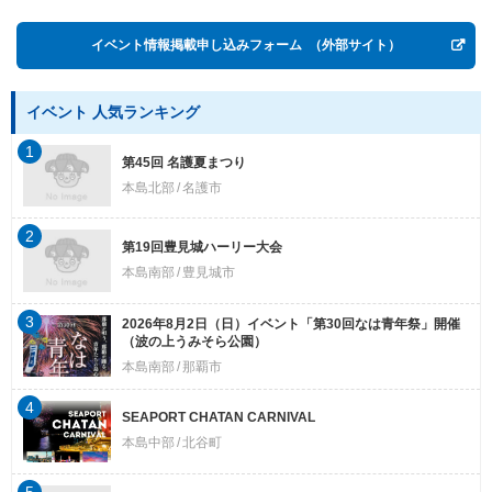
イベント情報掲載申し込みフォーム
（外部サイト）
イベント 人気ランキング
1
第45回 名護夏まつり
本島北部
名護市
2
第19回豊見城ハーリー大会
本島南部
豊見城市
3
2026年8月2日（日）イベント「第30回なは青年祭」開催
（波の上うみそら公園）
本島南部
那覇市
4
SEAPORT CHATAN CARNIVAL
本島中部
北谷町
5