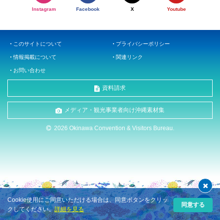
Instagram
Facebook
X
Youtube
このサイトについて
プライバシーポリシー
情報掲載について
関連リンク
お問い合わせ
資料請求
メディア・観光事業者向け沖縄素材集
2026 Okinawa Convention & Visitors Bureau.
Cookie使用にご同意いただける場合は、同意ボタンをクリッ
同意する
クしてください。
詳細を見る