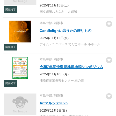
2025年11月15日(土)
開催終了
国立劇場おきなわ 大劇場
本島中部
浦添市
Candlelight: 恋うたの贈りもの
2025年11月12日(水)
アイム・ユニバース てだこホール 小ホール
開催終了
本島中部
浦添市
令和7年度沖縄県地産地消シンポジウム
2025年11月10日(月)
浦添市産業振興センター 結の街
開催終了
本島中部
浦添市
Artマルシェ2025
2025年11月9日(日)