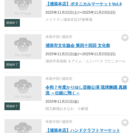
【浦添本店】ボタニカルマーケットVol.4
2025年11月22日(土)〜2025年11月23日(日)
メイクマン浦添本店1F催事場
開催終了
本島中部
浦添市
浦添市文化協会 第四十四回 文化祭
2025年11月21日(金)〜2025年11月23日(日)
浦添市美術館 ＆アイム・ユニバース てだこホール
開催終了
本島中部
浦添市
令和７年度かりゆし芸能公演 琉球舞踊 真踊
流 ～伝統に翔く～
2025年11月21日(金)
開催終了
国立劇場おきなわ 小劇場
本島中部
浦添市
【浦添本店】ハンドクラフトマーケット