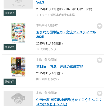
Vol.3
2025年11月19日(水)〜2025年11月20日(木)
開催終了
メイクマン浦添本店1階催事場
本島中部
浦添市
おきなわ国際協力・交流フェスティバル
2025
2025年11月16日(日)
開催終了
JICA沖縄センター
本島中部
浦添市
第12回 特選 沖縄の伝統芸能
2025年11月16日(日)
国立劇場おきなわ
開催終了
本島中部
浦添市
企画公演 国立劇場寄席(きかくこうえん こく
りつげきじょうよせ)