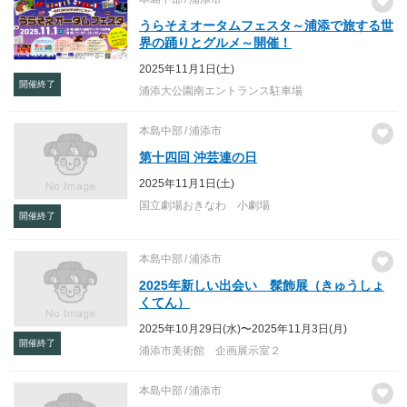
うらそえオータムフェスタ～浦添で旅する世
界の踊りとグルメ～開催！
2025年11月1日(土)
開催終了
浦添大公園南エントランス駐車場
本島中部
浦添市
第十四回 沖芸連の日
2025年11月1日(土)
国立劇場おきなわ 小劇場
開催終了
本島中部
浦添市
2025年新しい出会い 髹飾展（きゅうしょ
くてん）
2025年10月29日(水)〜2025年11月3日(月)
開催終了
浦添市美術館 企画展示室２
本島中部
浦添市