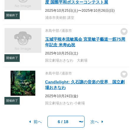
度 国際平和ポスターコンテスト展
2025年10月25日(土)〜2025年10月26日(日)
開催終了
浦添市美術館 講堂
本島中部
浦添市
玉城宇根本流敏風会 宮里敏子藝道一筋75周
年記念 米寿ぬ祝
2025年10月25日(土)
開催終了
国立劇場おきなわ 大劇場
本島中部
浦添市
Candlelight: 久石譲の音楽の世界 国立劇
場おきなわ
2025年10月24日(金)
開催終了
国立劇場おきなわ 小劇場
前へ
次へ