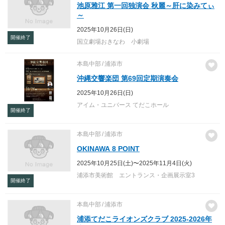
池原雅江 第一回独演会 秋麗～肝に染みてぃ
～
2025年10月26日(日)
開催終了
国立劇場おきなわ 小劇場
本島中部
浦添市
沖縄交響楽団 第69回定期演奏会
2025年10月26日(日)
アイム・ユニバース てだこホール
開催終了
本島中部
浦添市
OKINAWA 8 POINT
2025年10月25日(土)〜2025年11月4日(火)
浦添市美術館 エントランス・企画展示室3
開催終了
本島中部
浦添市
浦添てだこライオンズクラブ 2025-2026年