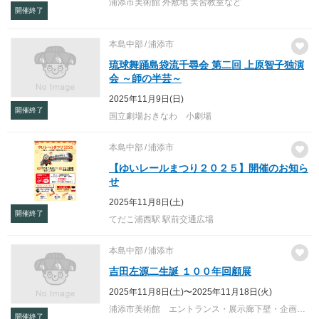
浦添市美術館 外敷地 実習教室など
開催終了
本島中部
浦添市
琉球舞踊島袋流千尋会 第二回 上原智子独演
会 ～師の半芸～
2025年11月9日(日)
開催終了
国立劇場おきなわ 小劇場
本島中部
浦添市
【ゆいレールまつり２０２５】開催のお知ら
せ
2025年11月8日(土)
開催終了
てだこ浦西駅 駅前交通広場
本島中部
浦添市
吉田左源二生誕 １００年回顧展
2025年11月8日(土)〜2025年11月18日(火)
浦添市美術館 エントランス・展示廊下壁・企画展示室１・２・３
開催終了