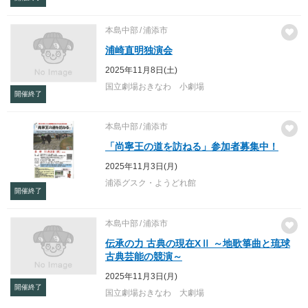
本島中部
浦添市
浦崎直明独演会
2025年11月8日(土)
国立劇場おきなわ 小劇場
開催終了
本島中部
浦添市
「尚寧王の道を訪ねる」参加者募集中！
2025年11月3日(月)
浦添グスク・ようどれ館
開催終了
本島中部
浦添市
伝承の力 古典の現在XⅡ ～地歌箏曲と琉球
古典芸能の競演～
2025年11月3日(月)
開催終了
国立劇場おきなわ 大劇場