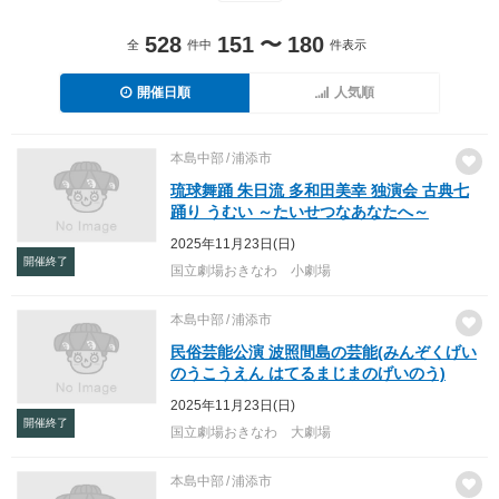
528
151
〜
180
全
件中
件表示
開催日順
人気順
本島中部
浦添市
琉球舞踊 朱日流 多和田美幸 独演会 古典七
踊り うむい ～たいせつなあなたへ～
2025年11月23日(日)
開催終了
国立劇場おきなわ 小劇場
本島中部
浦添市
民俗芸能公演 波照間島の芸能(みんぞくげい
のうこうえん はてるまじまのげいのう)
2025年11月23日(日)
開催終了
国立劇場おきなわ 大劇場
本島中部
浦添市