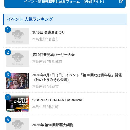
イベント情報掲載申し込みフォーム
（外部サイト）
イベント 人気ランキング
1
第45回 名護夏まつり
本島北部
名護市
2
第19回豊見城ハーリー大会
本島南部
豊見城市
3
2026年8月2日（日）イベント「第30回なは青年祭」開催
（波の上うみそら公園）
本島南部
那覇市
4
SEAPORT CHATAN CARNIVAL
本島中部
北谷町
5
2026年 第56回那覇大綱挽