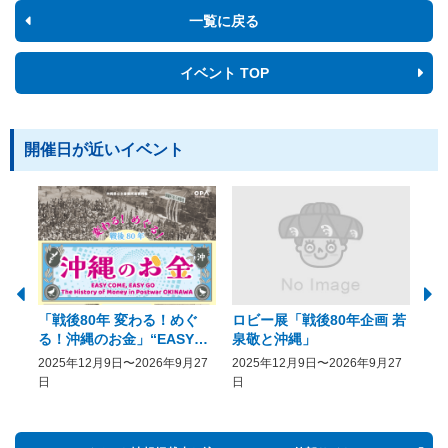
一覧に戻る
イベント TOP
開催日が近いイベント
「戦後80年 変わる！めぐ
ロビー展「戦後80年企画 若
美
る！沖縄のお金」“EASY
泉敬と沖縄」
20
COME, EASY GO － The
2025年12月9日〜2026年9月27
2025年12月9日〜2026年9月27
20
History of Money in
日
日
Postwar OKINAWA”