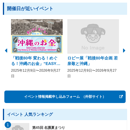
開催日が近いイベント
「戦後80年 変わる！めぐ
ロビー展「戦後80年企画 若
美
る！沖縄のお金」“EASY
泉敬と沖縄」
20
COME, EASY GO － The
2025年12月9日〜2026年9月27
2025年12月9日〜2026年9月27
20
History of Money in
日
日
Postwar OKINAWA”
イベント情報掲載申し込みフォーム
（外部サイト）
イベント 人気ランキング
1
第45回 名護夏まつり