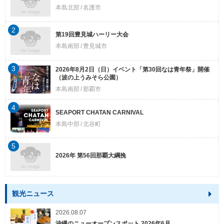
本島北部
名護市
2
第19回豊見城ハーリー大会
本島南部
豊見城市
3
2026年8月2日（日）イベント「第30回なは青年祭」開催
（波の上うみそら公園）
本島南部
那覇市
4
SEAPORT CHATAN CARNIVAL
本島中部
北谷町
5
2026年 第56回那覇大綱挽
観光ニュース
2026.08.07
沖縄のニューオープンスポット 2026年6月