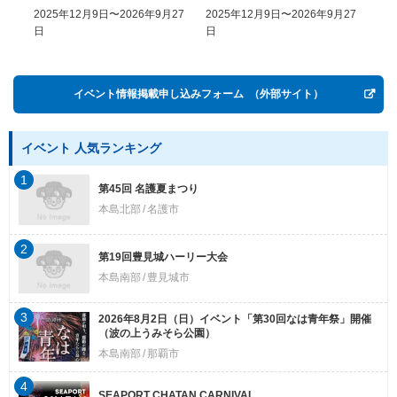
COME, EASY GO － The
2025年12月9日〜2026年9月27
2025年12月9日〜2026年9月27
20
History of Money in
日
日
Postwar OKINAWA”
イベント情報掲載申し込みフォーム
（外部サイト）
イベント 人気ランキング
1
第45回 名護夏まつり
本島北部
名護市
2
第19回豊見城ハーリー大会
本島南部
豊見城市
3
2026年8月2日（日）イベント「第30回なは青年祭」開催
（波の上うみそら公園）
本島南部
那覇市
4
SEAPORT CHATAN CARNIVAL