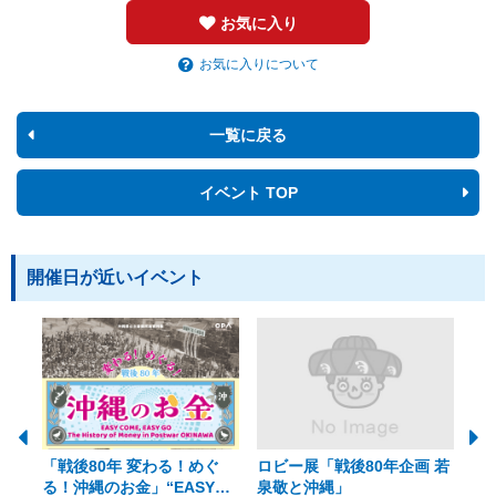
お気に入り
お気に入りについて
一覧に戻る
イベント TOP
開催日が近いイベント
「戦後80年 変わる！めぐ
ロビー展「戦後80年企画 若
美
る！沖縄のお金」“EASY
泉敬と沖縄」
20