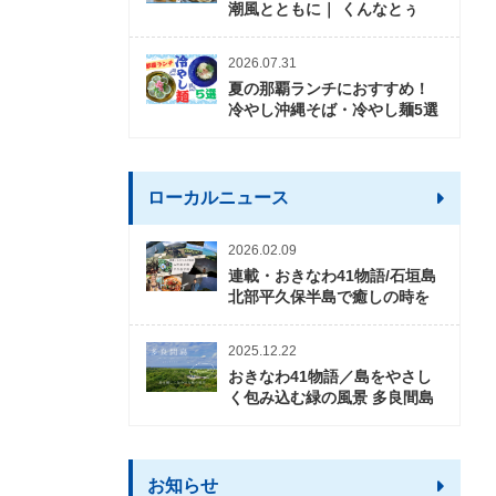
潮風とともに｜ くんなとぅ
2026.07.31
夏の那覇ランチにおすすめ！
冷やし沖縄そば・冷やし麺5選
ローカルニュース
2026.02.09
連載・おきなわ41物語/石垣島
北部平久保半島で癒しの時を
2025.12.22
おきなわ41物語／島をやさし
く包み込む緑の風景 多良間島
お知らせ