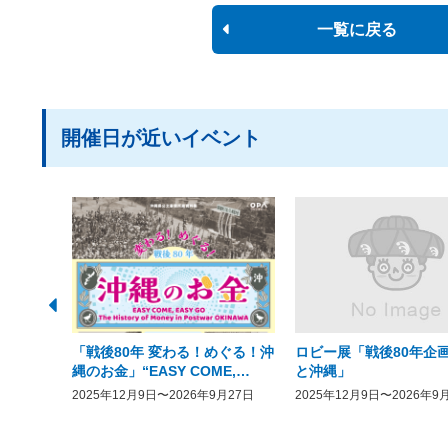
一覧に戻る
開催日が近いイベント
「戦後80年 変わる！めぐる！沖
ロビー展「戦後80年企画
縄のお金」“EASY COME,
と沖縄」
EASY GO － The History of
2025年12月9日〜2026年9月27日
2025年12月9日〜2026年9
Money in Postwar OKINAWA”