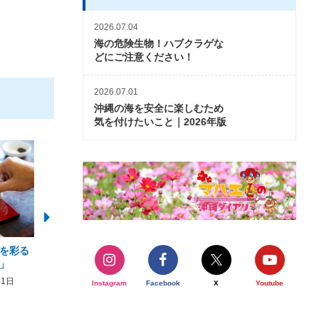
2026.07.04
海の危険生物！ハブクラゲな
どにご注意ください！
2026.07.01
沖縄の海を安全に楽しむため
気を付けたいこと｜2026年版
を彩る
2026年度 かりゆしビーチ営業
【期間限定】オーシャン
」
期間および営業時間のお知らせ
開催について
31日
2026年3月5日〜2026年10月31日
2026年3月20日〜2026年11
Instagram
Facebook
X
Youtube