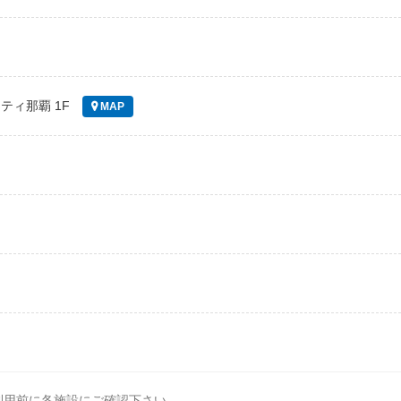
ティ那覇 1F
MAP
利用前に各施設にご確認下さい。