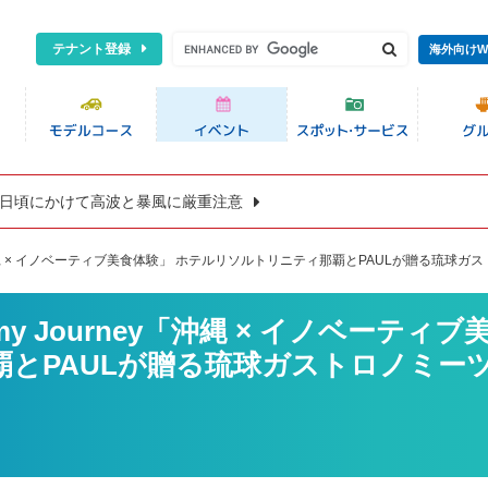
テナント登録
海外向けW
8日頃にかけて高波と暴風に厳重注意
my Journey「沖縄 × イノベーティブ美食体験」 ホテルリソルトリニティ那覇とPAULが贈
tronomy Journey「沖縄 × イノベーティ
覇とPAULが贈る琉球ガストロノミー