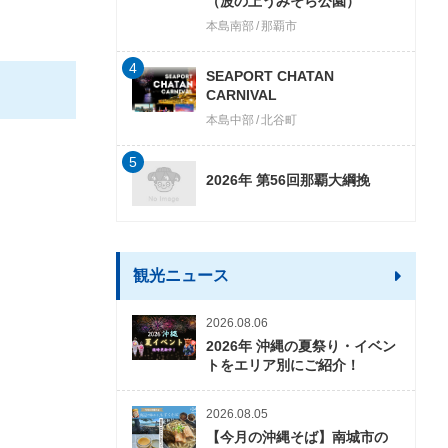
（波の上うみそら公園）
本島南部
那覇市
4
SEAPORT CHATAN
CARNIVAL
本島中部
北谷町
5
2026年 第56回那覇大綱挽
観光ニュース
2026.08.06
2026年 沖縄の夏祭り・イベン
トをエリア別にご紹介！
2026.08.05
【今月の沖縄そば】南城市の