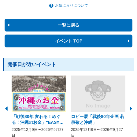
お気に入りについて
一覧に戻る
イベント TOP
開催日が近いイベント
「戦後80年 変わる！めぐ
ロビー展「戦後80年企画 若
美
る！沖縄のお金」“EASY
泉敬と沖縄」
20
COME, EASY GO － The
2025年12月9日〜2026年9月27
2025年12月9日〜2026年9月27
20
History of Money in
日
日