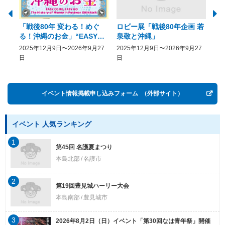
「戦後80年 変わる！めぐ
ロビー展「戦後80年企画 若
美
る！沖縄のお金」“EASY
泉敬と沖縄」
20
COME, EASY GO － The
2025年12月9日〜2026年9月27
2025年12月9日〜2026年9月27
20
History of Money in
日
日
Postwar OKINAWA”
イベント情報掲載申し込みフォーム
（外部サイト）
イベント 人気ランキング
1
第45回 名護夏まつり
本島北部
名護市
2
第19回豊見城ハーリー大会
本島南部
豊見城市
3
2026年8月2日（日）イベント「第30回なは青年祭」開催