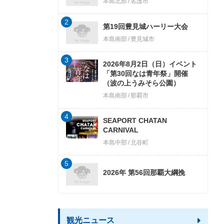
本島北部
名護市
2
第19回豊見城ハーリー大会
本島南部
豊見城市
3
2026年8月2日（日）イベント
「第30回なは青年祭」開催
（波の上うみそら公園）
本島南部
那覇市
4
SEAPORT CHATAN
CARNIVAL
本島中部
北谷町
5
2026年 第56回那覇大綱挽
観光ニュース