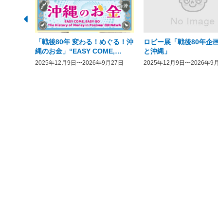
「戦後80年 変わる！めぐる！沖
ロビー展「戦後80年企画
縄のお金」“EASY COME,
と沖縄」
EASY GO － The History of
2025年12月9日〜2026年9月27日
2025年12月9日〜2026年9
Money in Postwar OKINAWA”