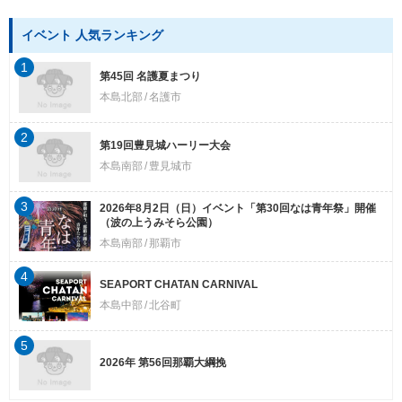
イベント 人気ランキング
1
第45回 名護夏まつり
本島北部
名護市
2
第19回豊見城ハーリー大会
本島南部
豊見城市
3
2026年8月2日（日）イベント「第30回なは青年祭」開催
（波の上うみそら公園）
本島南部
那覇市
4
SEAPORT CHATAN CARNIVAL
本島中部
北谷町
5
2026年 第56回那覇大綱挽