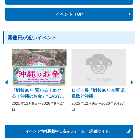
イベント TOP
開催日が近いイベント
「戦後80年 変わる！めぐ
ロビー展「戦後80年企画 若
美
る！沖縄のお金」“EASY
泉敬と沖縄」
20
COME, EASY GO － The
2025年12月9日〜2026年9月27
2025年12月9日〜2026年9月27
20
History of Money in
日
日
Postwar OKINAWA”
イベント情報掲載申し込みフォーム
（外部サイト）