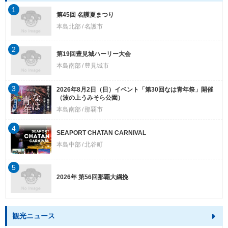
1
第45回 名護夏まつり
本島北部
名護市
2
第19回豊見城ハーリー大会
本島南部
豊見城市
3
2026年8月2日（日）イベント「第30回なは青年祭」開催
（波の上うみそら公園）
本島南部
那覇市
4
SEAPORT CHATAN CARNIVAL
本島中部
北谷町
5
2026年 第56回那覇大綱挽
観光ニュース