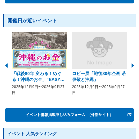
開催日が近いイベント
「戦後80年 変わる！めぐ
ロビー展「戦後80年企画 若
美
る！沖縄のお金」“EASY
泉敬と沖縄」
20
COME, EASY GO － The
2025年12月9日〜2026年9月27
2025年12月9日〜2026年9月27
20
History of Money in
日
日
Postwar OKINAWA”
イベント情報掲載申し込みフォーム
（外部サイト）
イベント 人気ランキング