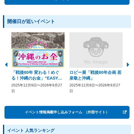
開催日が近いイベント
「戦後80年 変わる！めぐ
ロビー展「戦後80年企画 若
美
る！沖縄のお金」“EASY
泉敬と沖縄」
20
COME, EASY GO － The
2025年12月9日〜2026年9月27
2025年12月9日〜2026年9月27
20
History of Money in
日
日
Postwar OKINAWA”
イベント情報掲載申し込みフォーム
（外部サイト）
イベント 人気ランキング