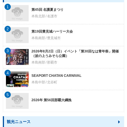
1
第45回 名護夏まつり
本島北部
名護市
2
第19回豊見城ハーリー大会
本島南部
豊見城市
3
2026年8月2日（日）イベント「第30回なは青年祭」開催
（波の上うみそら公園）
本島南部
那覇市
4
SEAPORT CHATAN CARNIVAL
本島中部
北谷町
5
2026年 第56回那覇大綱挽
観光ニュース