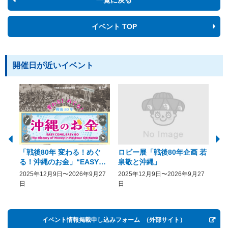
イベント TOP
開催日が近いイベント
「戦後80年 変わる！めぐ
ロビー展「戦後80年企画 若
美
る！沖縄のお金」“EASY
泉敬と沖縄」
20
COME, EASY GO － The
2025年12月9日〜2026年9月27
2025年12月9日〜2026年9月27
20
History of Money in
日
日
Postwar OKINAWA”
イベント情報掲載申し込みフォーム
（外部サイト）