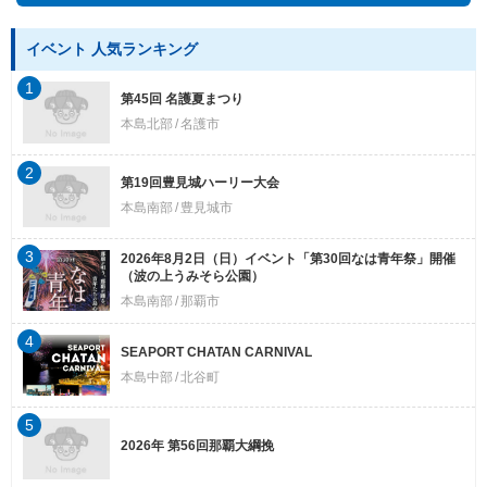
イベント 人気ランキング
1
第45回 名護夏まつり
本島北部
名護市
2
第19回豊見城ハーリー大会
本島南部
豊見城市
3
2026年8月2日（日）イベント「第30回なは青年祭」開催
（波の上うみそら公園）
本島南部
那覇市
4
SEAPORT CHATAN CARNIVAL
本島中部
北谷町
5
2026年 第56回那覇大綱挽