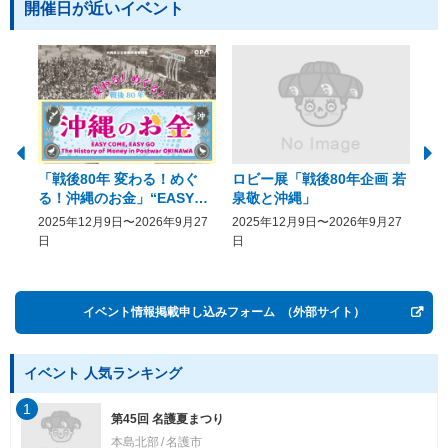
開催日が近いイベント
「戦後80年 変わる！めぐ
ロビー展「戦後80年企画 若
美
る！沖縄のお金」“EASY
泉敬と沖縄」
20
COME, EASY GO － The
2025年12月9日〜2026年9月27
2025年12月9日〜2026年9月27
20
History of Money in
日
日
Postwar OKINAWA”
イベント情報掲載申し込みフォーム
（外部サイト）
イベント 人気ランキング
1
第45回 名護夏まつり
本島北部
名護市