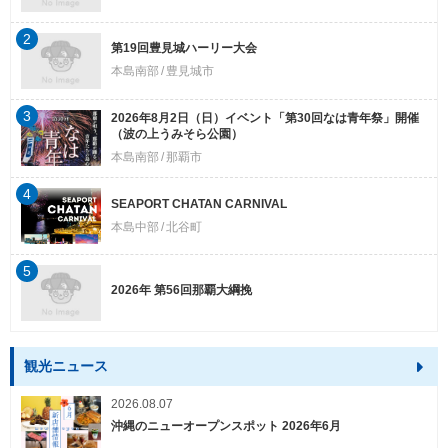
2
第19回豊見城ハーリー大会
本島南部
豊見城市
3
2026年8月2日（日）イベント「第30回なは青年祭」開催
（波の上うみそら公園）
本島南部
那覇市
4
SEAPORT CHATAN CARNIVAL
本島中部
北谷町
5
2026年 第56回那覇大綱挽
観光ニュース
2026.08.07
沖縄のニューオープンスポット 2026年6月