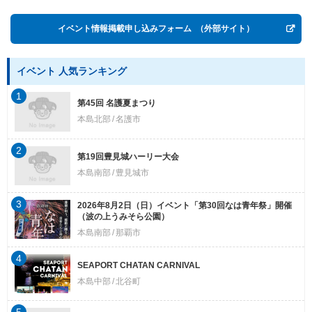
イベント情報掲載申し込みフォーム
（外部サイト）
イベント 人気ランキング
1
第45回 名護夏まつり
本島北部
名護市
2
第19回豊見城ハーリー大会
本島南部
豊見城市
3
2026年8月2日（日）イベント「第30回なは青年祭」開催
（波の上うみそら公園）
本島南部
那覇市
4
SEAPORT CHATAN CARNIVAL
本島中部
北谷町