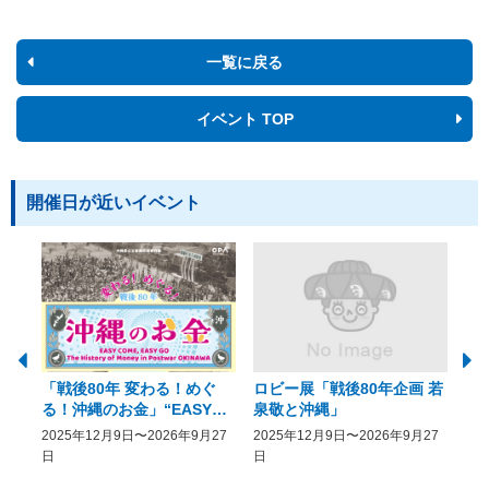
一覧に戻る
イベント TOP
開催日が近いイベント
「戦後80年 変わる！めぐ
ロビー展「戦後80年企画 若
美
る！沖縄のお金」“EASY
泉敬と沖縄」
20
COME, EASY GO － The
2025年12月9日〜2026年9月27
2025年12月9日〜2026年9月27
20
History of Money in
日
日
Postwar OKINAWA”