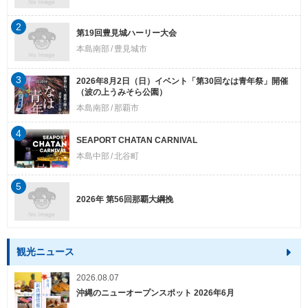
2
第19回豊見城ハーリー大会
本島南部
豊見城市
3
2026年8月2日（日）イベント「第30回なは青年祭」開催
（波の上うみそら公園）
本島南部
那覇市
4
SEAPORT CHATAN CARNIVAL
本島中部
北谷町
5
2026年 第56回那覇大綱挽
観光ニュース
2026.08.07
沖縄のニューオープンスポット 2026年6月