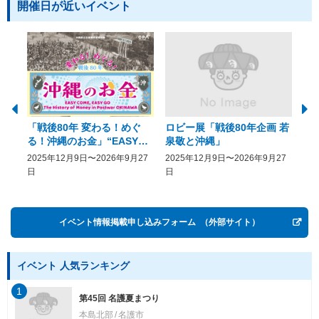
開催日が近いイベント
「戦後80年 変わる！めぐ
ロビー展「戦後80年企画 若
美
る！沖縄のお金」“EASY
泉敬と沖縄」
20
COME, EASY GO － The
2025年12月9日〜2026年9月27
2025年12月9日〜2026年9月27
20
History of Money in
日
日
Postwar OKINAWA”
イベント情報掲載申し込みフォーム
（外部サイト）
イベント 人気ランキング
1
第45回 名護夏まつり
本島北部
名護市