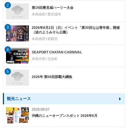
2
第19回豊見城ハーリー大会
本島南部
豊見城市
3
2026年8月2日（日）イベント「第30回なは青年祭」開催
（波の上うみそら公園）
本島南部
那覇市
4
SEAPORT CHATAN CARNIVAL
本島中部
北谷町
5
2026年 第56回那覇大綱挽
観光ニュース
2026.08.07
沖縄のニューオープンスポット 2026年6月