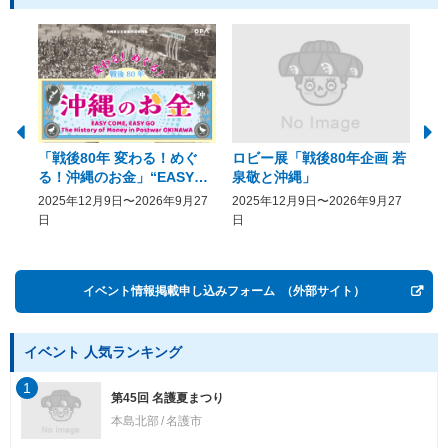
「戦後80年 変わる！めぐ
ロビー展「戦後80年企画 若
美
る！沖縄のお金」“EASY
泉敬と沖縄」
20
COME, EASY GO － The
2025年12月9日〜2026年9月27
2025年12月9日〜2026年9月27
20
History of Money in
日
日
Postwar OKINAWA”
イベント情報掲載申し込みフォーム
（外部サイト）
イベント 人気ランキング
1
第45回 名護夏まつり
本島北部
名護市