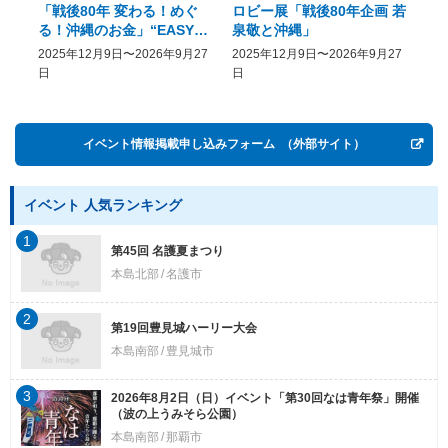
「戦後80年 変わる！めぐ
ロビー展「戦後80年企画 若
美
る！沖縄のお金」“EASY
泉敬と沖縄」
20
COME, EASY GO － The
2025年12月9日〜2026年9月27
2025年12月9日〜2026年9月27
20
History of Money in
日
日
Postwar OKINAWA”
イベント情報掲載申し込みフォーム
（外部サイト）
イベント 人気ランキング
1
第45回 名護夏まつり
本島北部
名護市
2
第19回豊見城ハーリー大会
本島南部
豊見城市
3
2026年8月2日（日）イベント「第30回なは青年祭」開催
（波の上うみそら公園）
本島南部
那覇市