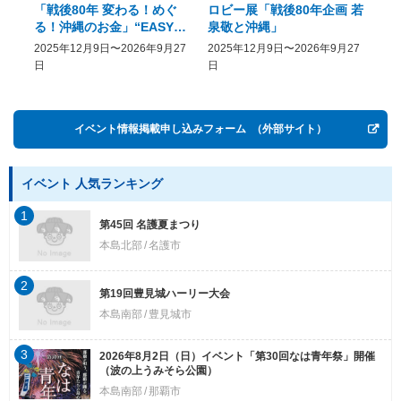
「戦後80年 変わる！めぐ
ロビー展「戦後80年企画 若
美
る！沖縄のお金」“EASY
泉敬と沖縄」
20
COME, EASY GO － The
2025年12月9日〜2026年9月27
2025年12月9日〜2026年9月27
20
History of Money in
日
日
Postwar OKINAWA”
イベント情報掲載申し込みフォーム
（外部サイト）
イベント 人気ランキング
1
第45回 名護夏まつり
本島北部
名護市
2
第19回豊見城ハーリー大会
本島南部
豊見城市
3
2026年8月2日（日）イベント「第30回なは青年祭」開催
（波の上うみそら公園）
本島南部
那覇市