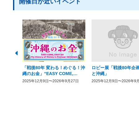
開催日が近いイベント
「戦後80年 変わる！めぐる！沖
ロビー展「戦後80年企画
縄のお金」“EASY COME,
と沖縄」
EASY GO － The History of
2025年12月9日〜2026年9月27日
2025年12月9日〜2026年9
Money in Postwar OKINAWA”