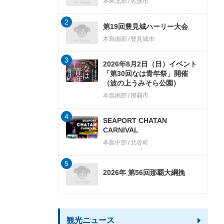
本島北部
名護市
2
第19回豊見城ハーリー大会
本島南部
豊見城市
3
2026年8月2日（日）イベント
「第30回なは青年祭」開催
（波の上うみそら公園）
本島南部
那覇市
4
SEAPORT CHATAN
CARNIVAL
本島中部
北谷町
5
2026年 第56回那覇大綱挽
観光ニュース