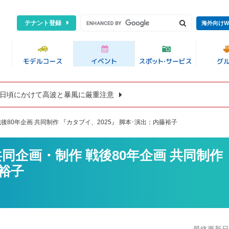
テナント登録
海外向けW
8日頃にかけて高波と暴風に厳重注意
80年企画 共同制作 『カタブイ、2025』 脚本･演出：内藤裕子
同企画・制作 戦後80年企画 共同制作
藤裕子