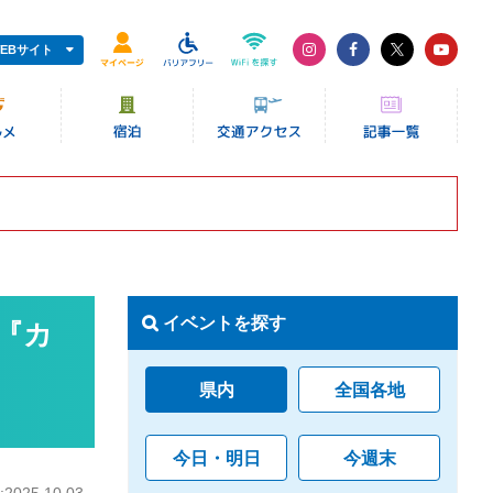
EBサイト
イベントを探す
 『カ
県内
全国各地
今日・明日
今週末