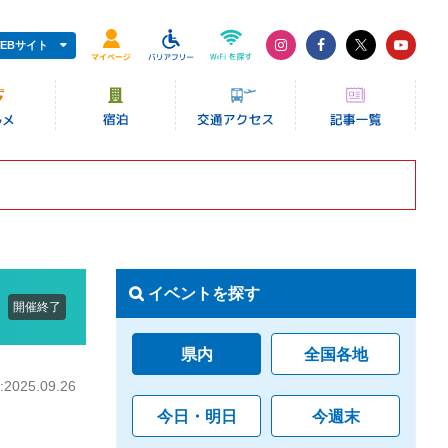
EBサイト
イベントを探す
開催終了
県内
全国各地
025.09.26
今日・明日
今週末