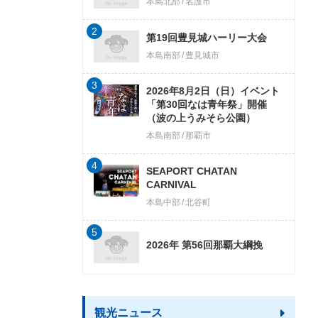
本島北部
名護市
2
第19回豊見城ハーリー大会
本島南部
豊見城市
3
2026年8月2日（日）イベント
「第30回なは青年祭」開催
（波の上うみそら公園）
本島南部
那覇市
4
SEAPORT CHATAN
CARNIVAL
本島中部
北谷町
5
2026年 第56回那覇大綱挽
観光ニュース