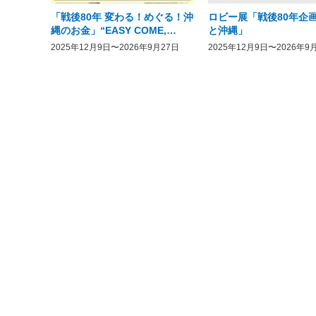
「戦後80年 変わる！めぐる！沖
ロビー展「戦後80年企画
縄のお金」“EASY COME,
と沖縄」
EASY GO － The History of
2025年12月9日〜2026年9月27日
2025年12月9日〜2026年9
Money in Postwar OKINAWA”