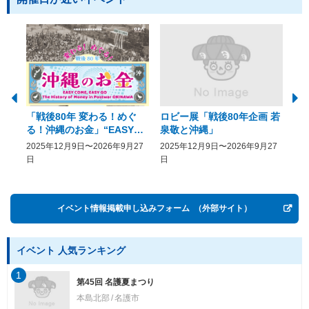
「戦後80年 変わる！めぐ
ロビー展「戦後80年企画 若
美
る！沖縄のお金」“EASY
泉敬と沖縄」
20
COME, EASY GO － The
2025年12月9日〜2026年9月27
2025年12月9日〜2026年9月27
20
History of Money in
日
日
Postwar OKINAWA”
イベント情報掲載申し込みフォーム
（外部サイト）
イベント 人気ランキング
1
第45回 名護夏まつり
本島北部
名護市