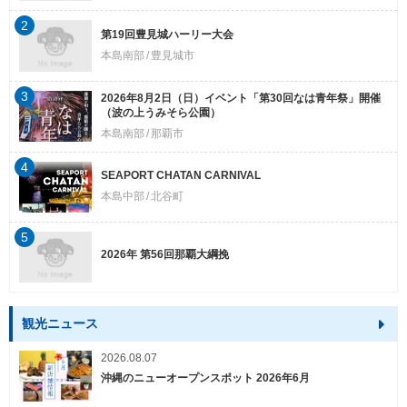
2
第19回豊見城ハーリー大会
本島南部
豊見城市
3
2026年8月2日（日）イベント「第30回なは青年祭」開催
（波の上うみそら公園）
本島南部
那覇市
4
SEAPORT CHATAN CARNIVAL
本島中部
北谷町
5
2026年 第56回那覇大綱挽
観光ニュース
2026.08.07
沖縄のニューオープンスポット 2026年6月