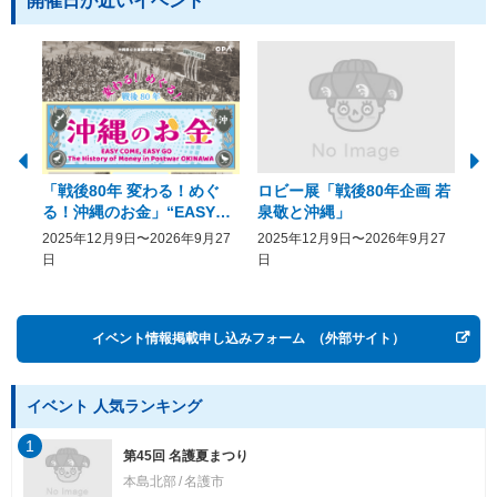
開催日が近いイベント
「戦後80年 変わる！めぐ
ロビー展「戦後80年企画 若
美
る！沖縄のお金」“EASY
泉敬と沖縄」
20
COME, EASY GO － The
2025年12月9日〜2026年9月27
2025年12月9日〜2026年9月27
20
History of Money in
日
日
Postwar OKINAWA”
イベント情報掲載申し込みフォーム
（外部サイト）
イベント 人気ランキング
1
第45回 名護夏まつり
本島北部
名護市