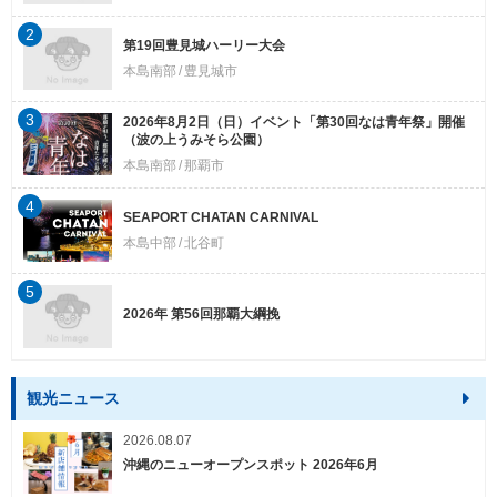
2
第19回豊見城ハーリー大会
本島南部
豊見城市
3
2026年8月2日（日）イベント「第30回なは青年祭」開催
（波の上うみそら公園）
本島南部
那覇市
4
SEAPORT CHATAN CARNIVAL
本島中部
北谷町
5
2026年 第56回那覇大綱挽
観光ニュース
2026.08.07
沖縄のニューオープンスポット 2026年6月