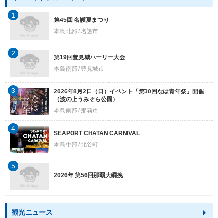
1
第45回 名護夏まつり
本島北部
名護市
2
第19回豊見城ハーリー大会
本島南部
豊見城市
3
2026年8月2日（日）イベント「第30回なは青年祭」開催
（波の上うみそら公園）
本島南部
那覇市
4
SEAPORT CHATAN CARNIVAL
本島中部
北谷町
5
2026年 第56回那覇大綱挽
観光ニュース