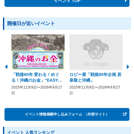
イベント TOP
開催日が近いイベント
「戦後80年 変わる！めぐ
ロビー展「戦後80年企画 若
美
る！沖縄のお金」“EASY
泉敬と沖縄」
20
COME, EASY GO － The
2025年12月9日〜2026年9月27
2025年12月9日〜2026年9月27
20
History of Money in
日
日
Postwar OKINAWA”
イベント情報掲載申し込みフォーム
（外部サイト）
イベント 人気ランキング