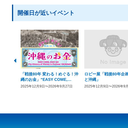
開催日が近いイベント
「戦後80年 変わる！めぐる！沖
ロビー展「戦後80年企画
縄のお金」“EASY COME,
と沖縄」
EASY GO － The History of
2025年12月9日〜2026年9月27日
2025年12月9日〜2026年9
Money in Postwar OKINAWA”