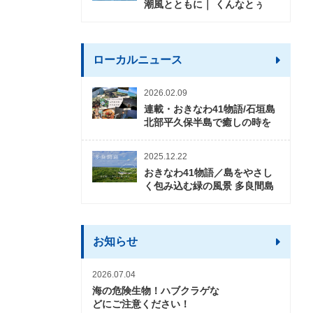
潮風とともに｜ くんなとぅ
ローカルニュース
2026.02.09
連載・おきなわ41物語/石垣島
北部平久保半島で癒しの時を
2025.12.22
おきなわ41物語／島をやさし
く包み込む緑の風景 多良間島
お知らせ
2026.07.04
海の危険生物！ハブクラゲな
どにご注意ください！