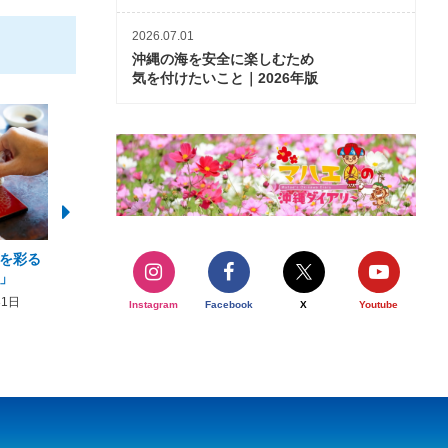
2026.07.01
沖縄の海を安全に楽しむため
気を付けたいこと｜2026年版
を彩る
2026年度 かりゆしビーチ営業
【期間限定】オーシャン
」
期間および営業時間のお知らせ
開催について
31日
2026年3月5日〜2026年10月31日
2026年3月20日〜2026年11
Instagram
Facebook
X
Youtube