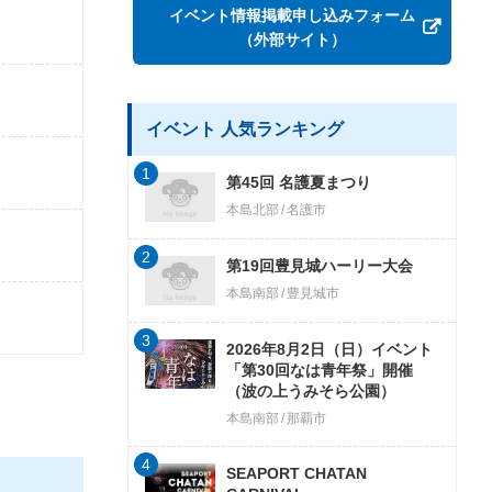
イベント情報掲載申し込みフォーム
（外部サイト）
イベント 人気ランキング
1
第45回 名護夏まつり
本島北部
名護市
2
第19回豊見城ハーリー大会
本島南部
豊見城市
3
2026年8月2日（日）イベント
「第30回なは青年祭」開催
（波の上うみそら公園）
本島南部
那覇市
4
SEAPORT CHATAN