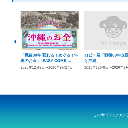
「戦後80年 変わる！めぐる！沖
ロビー展「戦後80年企画
縄のお金」“EASY COME,
と沖縄」
EASY GO － The History of
2025年12月9日〜2026年9月27日
2025年12月9日〜2026年9
Money in Postwar OKINAWA”
このサイトについ