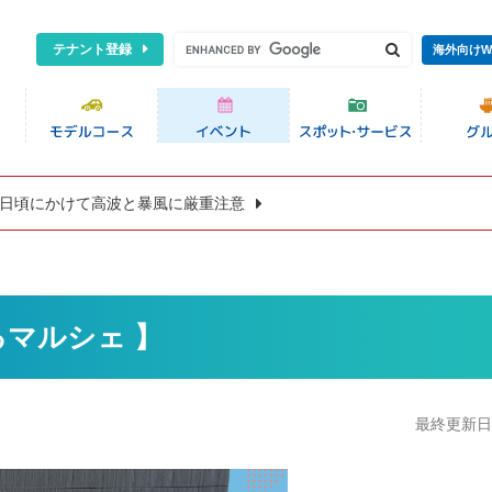
テナント登録
海外向けW
8日頃にかけて高波と暴風に厳重注意
くるマルシェ 】
最終更新日:2