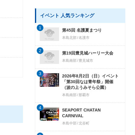
イベント 人気ランキング
1
第45回 名護夏まつり
本島北部
名護市
2
第19回豊見城ハーリー大会
本島南部
豊見城市
3
2026年8月2日（日）イベント
「第30回なは青年祭」開催
（波の上うみそら公園）
本島南部
那覇市
4
SEAPORT CHATAN
CARNIVAL
本島中部
北谷町