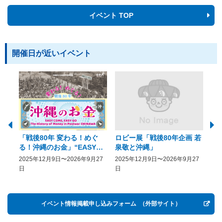
イベント TOP
開催日が近いイベント
「戦後80年 変わる！めぐ
ロビー展「戦後80年企画 若
美
る！沖縄のお金」“EASY
泉敬と沖縄」
20
COME, EASY GO － The
2025年12月9日〜2026年9月27
2025年12月9日〜2026年9月27
20
History of Money in
日
日
Postwar OKINAWA”
イベント情報掲載申し込みフォーム
（外部サイト）