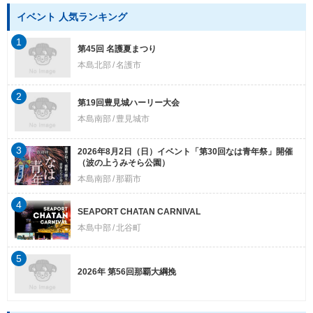
イベント 人気ランキング
1
第45回 名護夏まつり
本島北部
名護市
2
第19回豊見城ハーリー大会
本島南部
豊見城市
3
2026年8月2日（日）イベント「第30回なは青年祭」開催
（波の上うみそら公園）
本島南部
那覇市
4
SEAPORT CHATAN CARNIVAL
本島中部
北谷町
5
2026年 第56回那覇大綱挽