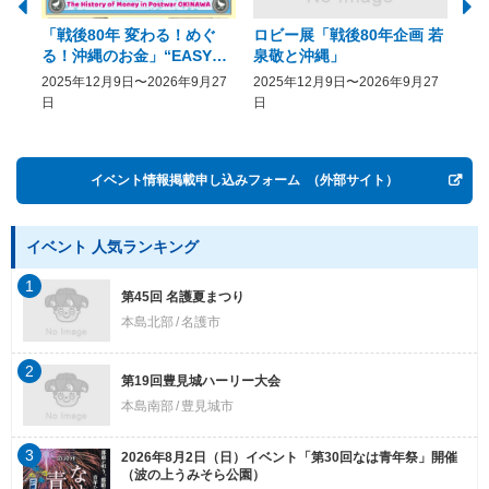
「戦後80年 変わる！めぐ
ロビー展「戦後80年企画 若
美
る！沖縄のお金」“EASY
泉敬と沖縄」
20
COME, EASY GO － The
2025年12月9日〜2026年9月27
2025年12月9日〜2026年9月27
20
History of Money in
日
日
Postwar OKINAWA”
イベント情報掲載申し込みフォーム
（外部サイト）
イベント 人気ランキング
1
第45回 名護夏まつり
本島北部
名護市
2
第19回豊見城ハーリー大会
本島南部
豊見城市
3
2026年8月2日（日）イベント「第30回なは青年祭」開催
（波の上うみそら公園）