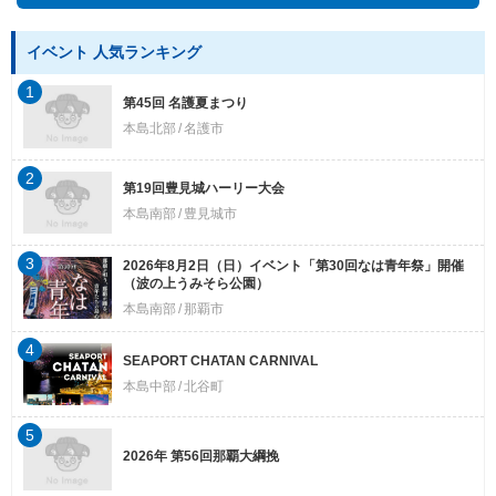
イベント 人気ランキング
1
第45回 名護夏まつり
本島北部
名護市
2
第19回豊見城ハーリー大会
本島南部
豊見城市
3
2026年8月2日（日）イベント「第30回なは青年祭」開催
（波の上うみそら公園）
本島南部
那覇市
4
SEAPORT CHATAN CARNIVAL
本島中部
北谷町
5
2026年 第56回那覇大綱挽