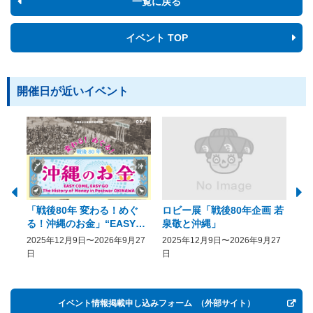
一覧に戻る
イベント TOP
開催日が近いイベント
「戦後80年 変わる！めぐ
ロビー展「戦後80年企画 若
美
る！沖縄のお金」“EASY
泉敬と沖縄」
20
COME, EASY GO － The
2025年12月9日〜2026年9月27
2025年12月9日〜2026年9月27
20
History of Money in
日
日
Postwar OKINAWA”
イベント情報掲載申し込みフォーム
（外部サイト）