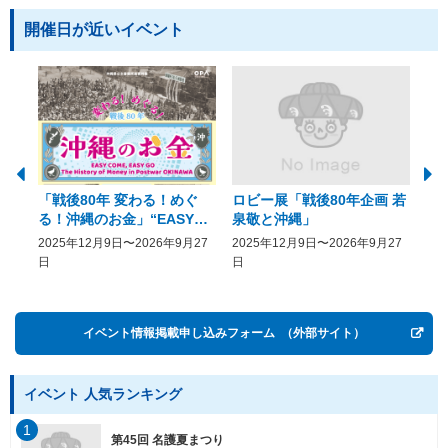
開催日が近いイベント
「戦後80年 変わる！めぐ
ロビー展「戦後80年企画 若
美
る！沖縄のお金」“EASY
泉敬と沖縄」
20
COME, EASY GO － The
2025年12月9日〜2026年9月27
2025年12月9日〜2026年9月27
20
History of Money in
日
日
Postwar OKINAWA”
イベント情報掲載申し込みフォーム
（外部サイト）
イベント 人気ランキング
1
第45回 名護夏まつり