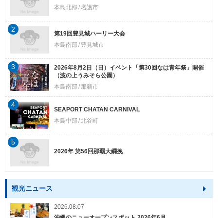
本島北部
名護市
2
第19回豊見城ハーリー大会
本島南部
豊見城市
3
2026年8月2日（日）イベント「第30回なは青年祭」開催
（波の上うみそら公園）
本島南部
那覇市
4
SEAPORT CHATAN CARNIVAL
本島中部
北谷町
5
2026年 第56回那覇大綱挽
観光ニュース
2026.08.07
沖縄のニューオープンスポット 2026年6月